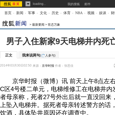
loading...
我的搜狐
邮件
首页
-
新闻
-
军事
-
文化
-
历史
-
体育
-
NBA
-
视频
-
娱谈
-
财
>
最新要闻
>
世态万象
男子入住新家9天电梯井内死亡
正文
我来说两句
(
人参与)
2014年03月30日02:50
来源：
京华时报
作者：张思佳
京华时报（微博）讯 前天上午8点左右
C区4号楼二单元，电梯维修工在电梯井内
者母亲称，死者27号外出后就一直没回来
上坠入电梯井。据死者母亲转述警方的话
饮酒，具体坠井原因还在调查中。