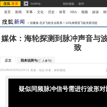
loading...
我的搜狐
邮件
首页
-
新闻
-
军事
-
文化
-
历史
-
体育
-
NBA
-
视频
-
娱谈
-
财
>
吉隆坡-北京飞机失去联系
>
14马来西亚飞机失联消息
媒体：海轮探测到脉冲声音与
致
正文
我来说两句
(
人参与)
2014年04月05日20:11
来源：
综合
作者：新民晚报
疑似同频脉冲信号需进行波形对