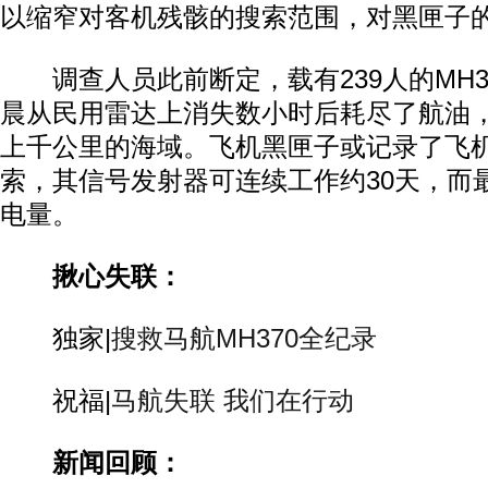
以缩窄对客机残骸的搜索范围，对黑匣子
调查人员此前断定，载有239人的MH37
晨从民用雷达上消失数小时后耗尽了航油
上千公里的海域。飞机黑匣子或记录了飞
索，其信号发射器可连续工作约30天，而
电量。
揪心失联：
独家|
搜救马航MH370全纪录
祝福|
马航失联 我们在行动
新闻回顾：