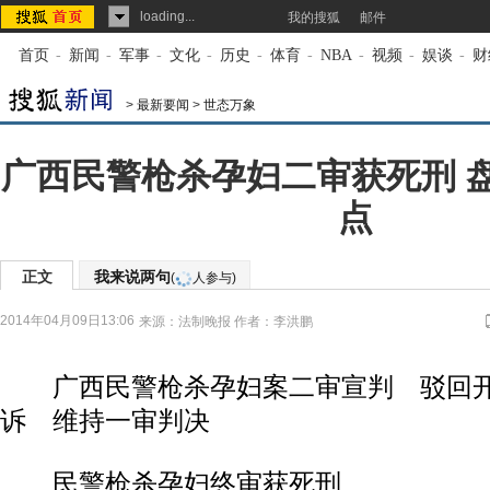
loading...
我的搜狐
邮件
首页
-
新闻
-
军事
-
文化
-
历史
-
体育
-
NBA
-
视频
-
娱谈
-
财
>
最新要闻
>
世态万象
广西民警枪杀孕妇二审获死刑 
点
正文
我来说两句
(
人参与)
2014年04月09日13:06
来源：
法制晚报
作者：李洪鹏
广西民警枪杀孕妇案二审宣判 驳回开
诉 维持一审判决
民警枪杀孕妇终审获死刑