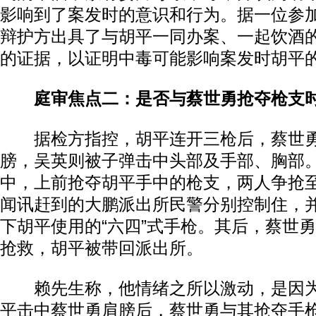
影响到了案发时的意识和行为。据一位参
辩护方出具了与胡平一同办案、一起饮酒
的证据，以证明中毒可能影响案发时胡平
庭审焦点二：是否与蔡世勇抢夺枪支
据检方指控，胡平连开三枪后，蔡世勇
膀，吴英则被子弹击中头部及手部、胸部
中，上前抢夺胡平手中的枪支，两人争抢
闻讯赶到的大鹏派出所民警分别控制住，
下胡平使用的“六四”式手枪。其后，蔡世
抢救，胡平被带回派出所。
赖先生称，他情绪之所以激动，是因为
平击中蔡世勇肩膀后，蔡世勇与其抢夺手