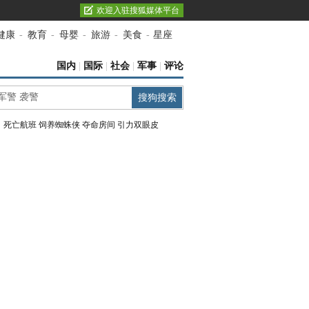
欢迎入驻搜狐媒体平台
健康
-
教育
-
母婴
-
旅游
-
美食
-
星座
国内
|
国际
|
社会
|
军事
|
评论
：
死亡航班
饲养蜘蛛侠
夺命房间
引力双眼皮