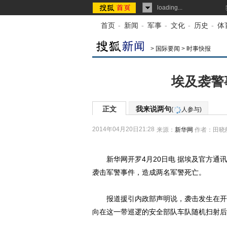
loading...
首页
-
新闻
-
军事
-
文化
-
历史
-
体
>
国际要闻
>
时事快报
埃及袭警
正文
我来说两句
(
人参与)
2014年04月20日21:28
来源：
新华网
作者：田晓
新华网开罗4月20日电 据埃及官方通讯
袭击军警事件，造成两名军警死亡。
报道援引内政部声明说，袭击发生在开罗
向在这一带巡逻的安全部队车队随机扫射后