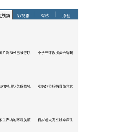
点视频
影视剧
综艺
原创
黄片副局长已被停职
小学开课教掼蛋合适吗
姐招聘现场美腿抢镜
准妈妈堕胎捐骨髓救妹
条生产场地环境肮脏
百岁老太高空跳伞庆生