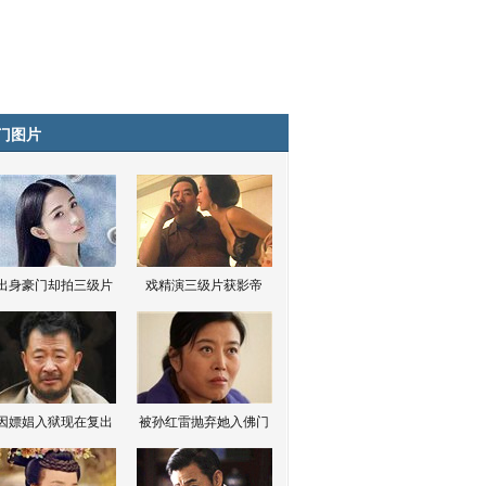
门图片
出身豪门却拍三级片
戏精演三级片获影帝
因嫖娼入狱现在复出
被孙红雷抛弃她入佛门