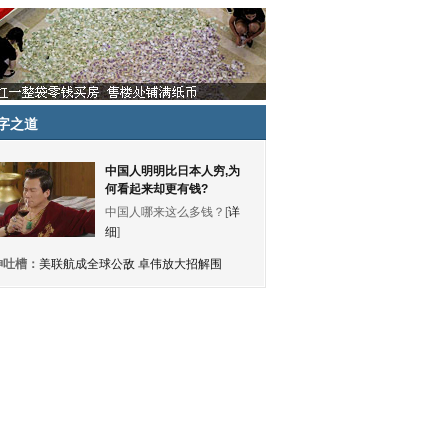
字之道
中国人明明比日本人穷,为
何看起来却更有钱?
中国人哪来这么多钱？[
详
细
]
神吐槽：
美联航成全球公敌 卓伟放大招解围