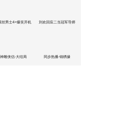
屌丝男士4>爆笑开机
刘欢回应二当冠军导师
神雕侠侣-大结局
同步热播-锦绣缘