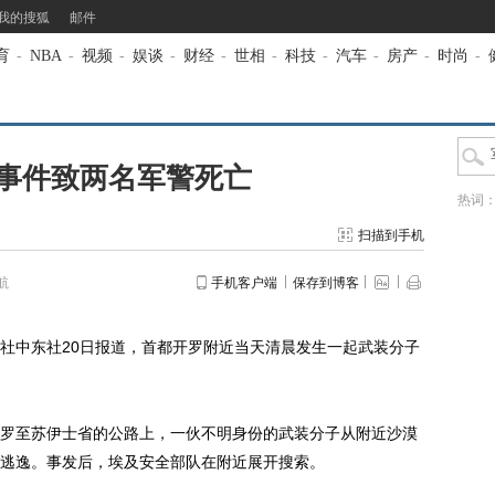
我的搜狐
邮件
育
-
NBA
-
视频
-
娱谈
-
财经
-
世相
-
科技
-
汽车
-
房产
-
时尚
-
事件致两名军警死亡
热词
扫描到手机
航
手机客户端
保存到博客
社中东社20日报道，首都开罗附近当天清晨发生一起武装分子
至苏伊士省的公路上，一伙不明身份的武装分子从附近沙漠
逃逸。事发后，埃及安全部队在附近展开搜索。