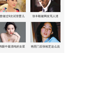
曾做过9次试管婴儿
张丰毅被网友骂人渣
伟眼中最清纯的女星
艳照门后张柏芝这么说