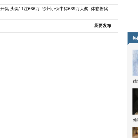
开奖:头奖11注666万
徐州小伙中得639万大奖
体彩摇奖
我要发布
热
她
他