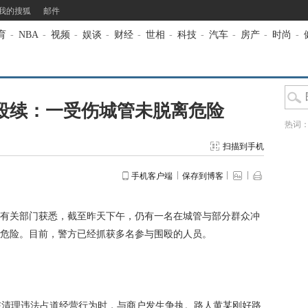
我的搜狐
邮件
育
-
NBA
-
视频
-
娱谈
-
财经
-
世相
-
科技
-
汽车
-
房产
-
时尚
-
殴续：一受伤城管未脱离危险
热词
扫描到手机
手机客户端
保存到博客
关部门获悉，截至昨天下午，仍有一名在城管与部分群众冲
危险。目前，警方已经抓获多名参与围殴的人员。
清理违法占道经营行为时，与商户发生争执。路人黄某刚好路