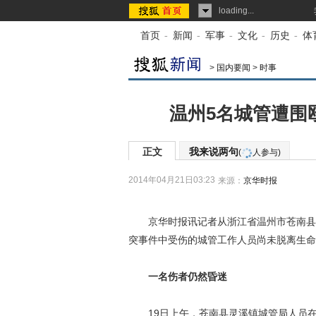
loading...
首页
-
新闻
-
军事
-
文化
-
历史
-
体
>
国内要闻
>
时事
温州5名城管遭围
正文
我来说两句
(
人参与)
2014年04月21日03:23
来源：
京华时报
京华时报讯记者从浙江省温州市苍南县有
突事件中受伤的城管工作人员尚未脱离生命
一名伤者仍然昏迷
19日上午，苍南县灵溪镇城管局人员在