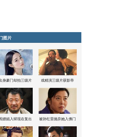
门图片
出身豪门却拍三级片
戏精演三级片获影帝
因嫖娼入狱现在复出
被孙红雷抛弃她入佛门