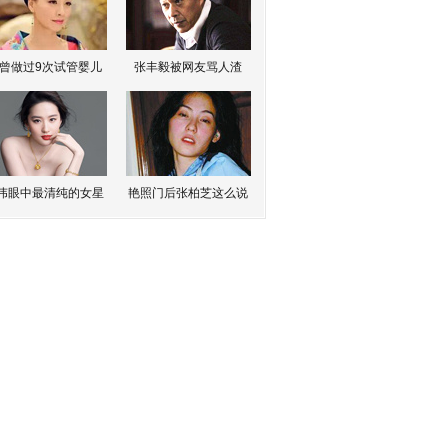
曾做过9次试管婴儿
张丰毅被网友骂人渣
伟眼中最清纯的女星
艳照门后张柏芝这么说