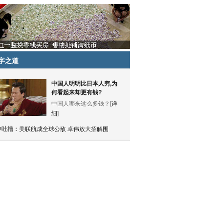
字之道
中国人明明比日本人穷,为
何看起来却更有钱?
中国人哪来这么多钱？[
详
细
]
神吐槽：
美联航成全球公敌 卓伟放大招解围