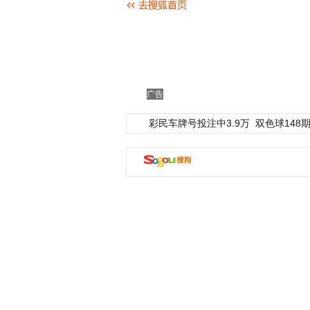
广告
彩民车牌号投注中3.9万
双色球148期