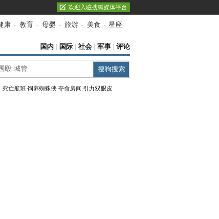
欢迎入驻搜狐媒体平台
健康
-
教育
-
母婴
-
旅游
-
美食
-
星座
国内
|
国际
|
社会
|
军事
|
评论
：
死亡航班
饲养蜘蛛侠
夺命房间
引力双眼皮