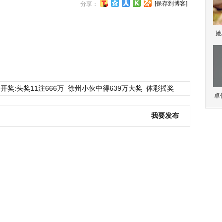
[保存到博客]
分享：
她
开奖:头奖11注666万
徐州小伙中得639万大奖
体彩摇奖
卓
我要发布