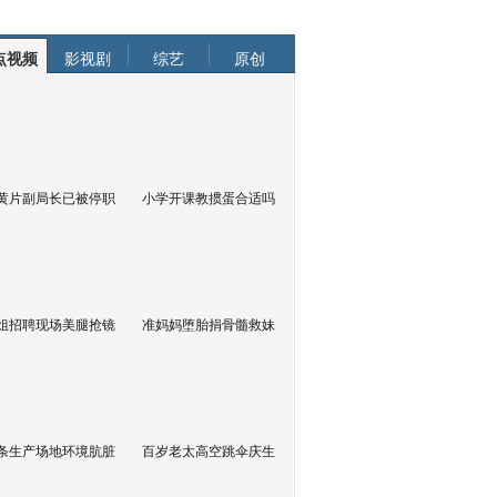
点视频
影视剧
综艺
原创
黄片副局长已被停职
小学开课教掼蛋合适吗
姐招聘现场美腿抢镜
准妈妈堕胎捐骨髓救妹
条生产场地环境肮脏
百岁老太高空跳伞庆生