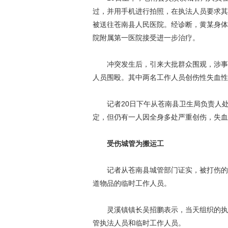
过，并用手机进行拍照，在执法人员要求其
被送往苍南县人民医院。经诊断，黄某身体
院附属第一医院接受进一步治疗。
冲突发生后，引来大批群众围观，涉事城
人员围殴。其中两名工作人员创伤性失血性
记者20日下午从苍南县卫生局负责人处
定，但仍有一人因全身多处严重创伤，失血
受伤城管为搬运工
记者从苍南县城管部门证实，被打伤的5
道物品的临时工作人员。
灵溪镇镇长吴招鹏表示，当天组织的执法
管执法人员和临时工作人员。