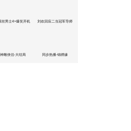
屌丝男士4>爆笑开机
刘欢回应二当冠军导师
神雕侠侣-大结局
同步热播-锦绣缘