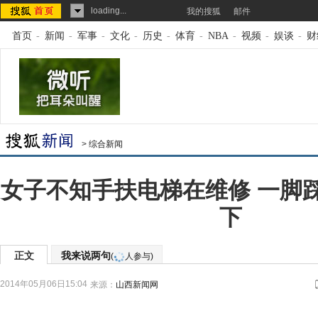
loading...
我的搜狐
邮件
首页
-
新闻
-
军事
-
文化
-
历史
-
体育
-
NBA
-
视频
-
娱谈
-
财
>
综合新闻
女子不知手扶电梯在维修 一脚
下
正文
我来说两句
(
人参与)
2014年05月06日15:04
来源：
山西新闻网