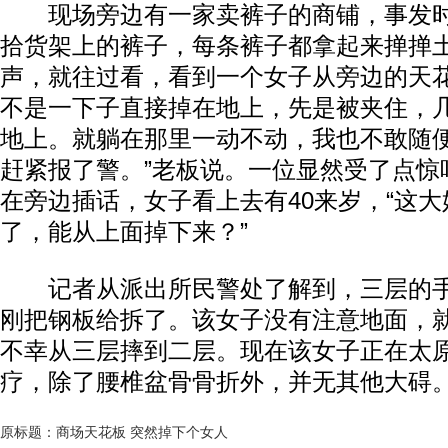
现场旁边有一家卖裤子的商铺，事发时
拾货架上的裤子，每条裤子都拿起来掸掸土。
声，就往过看，看到一个女子从旁边的天
不是一下子直接掉在地上，先是被夹住，
地上。就躺在那里一动不动，我也不敢随
赶紧报了警。”老板说。一位显然受了点惊
在旁边插话，女子看上去有40来岁，“这
了，能从上面掉下来？”
记者从派出所民警处了解到，三层的手
刚把钢板给拆了。该女子没有注意地面，
不幸从三层摔到二层。现在该女子正在太
疗，除了腰椎盆骨骨折外，并无其他大碍
原标题：商场天花板 突然掉下个女人