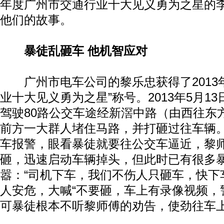
年度广州市交通行业十大见义勇为之星的
他们的故事。
暴徒乱砸车 他机智应对
广州市电车公司的黎乐忠获得了2013年
业十大见义勇为之星”称号。2013年5月13
驾驶80路公交车途经新滘中路（由西往东
前方一大群人堵住马路，并打砸过往车辆
车报警，眼看暴徒就要往公交车逼近，黎
砸，迅速启动车辆掉头，但此时已有很多
嚣：“司机下车，我们不伤人只砸车，快下
人安危，大喊“不要砸，车上有录像视频，
可暴徒根本不听黎师傅的劝告，使劲往车