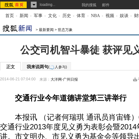
loading...
我的搜狐
邮件
首页
-
新闻
-
军事
-
文化
-
历史
-
体育
-
NBA
-
视频
-
娱谈
-
财
>
最新要闻
>
世态万象
公交司机智斗暴徒 获评见
正文
我来说两句
(
人参与)
2014-06-21 07:04:00
来源：
大洋网-广州日报
交通行业今年道德讲堂第三讲举行
本报讯 （记者何瑞琪 通讯员肖宙锋）6
交通行业2013年度见义勇为表彰会暨201
讲。市文明办、市见义勇为基金会等领导