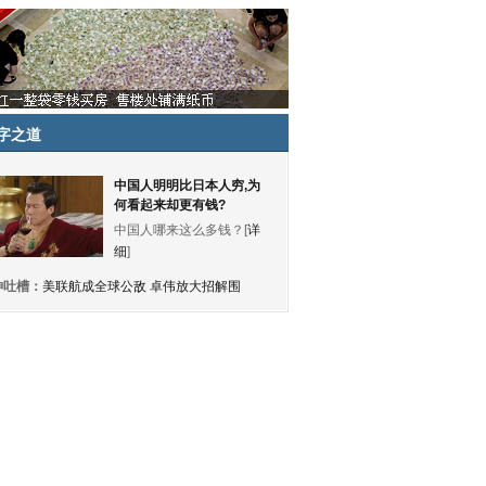
字之道
中国人明明比日本人穷,为
何看起来却更有钱?
中国人哪来这么多钱？[
详
细
]
神吐槽：
美联航成全球公敌 卓伟放大招解围