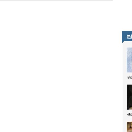
热
她
他