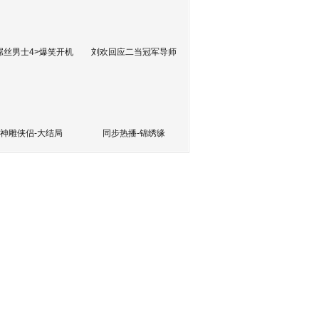
屌丝男士4>爆笑开机
刘欢回应二当冠军导师
神雕侠侣-大结局
同步热播-锦绣缘