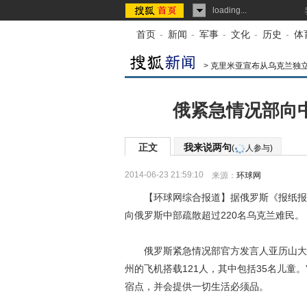
loading...
首页
-
新闻
-
军事
-
文化
-
历史
-
体
>
克里米亚宣布从乌克兰独
俄紧急情况部向中
正文
我来说两句
(
人参与)
2014-06-23 21:59:10
来源：
环球网
【环球网综合报道】据俄罗斯《报纸报》
向俄罗斯中部疏散超过220名乌克兰难民。
俄罗斯紧急情况部官方发言人亚历山大·
州的飞机搭载121人，其中包括35名儿童
宿点，并会提供一切生活必须品。