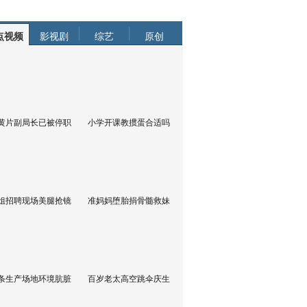
点视频
影视剧
综艺
原创
黄片副局长已被停职
小学开课教掼蛋合适吗
姐招聘现场美腿抢镜
准妈妈堕胎捐骨髓救妹
条生产场地环境肮脏
百岁老太高空跳伞庆生