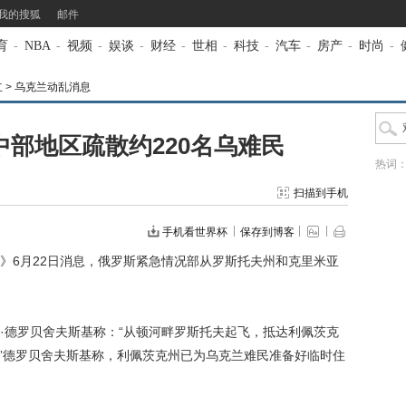
我的搜狐
邮件
育
-
NBA
-
视频
-
娱谈
-
财经
-
世相
-
科技
-
汽车
-
房产
-
时尚
-
立
>
乌克兰动乱消息
部地区疏散约220名乌难民
热词
扫描到手机
手机看世界杯
保存到博客
6月22日消息，俄罗斯紧急情况部从罗斯托夫州和克里米亚
德罗贝舍夫斯基称：“从顿河畔罗斯托夫起飞，抵达利佩茨克
。”德罗贝舍夫斯基称，利佩茨克州已为乌克兰难民准备好临时住