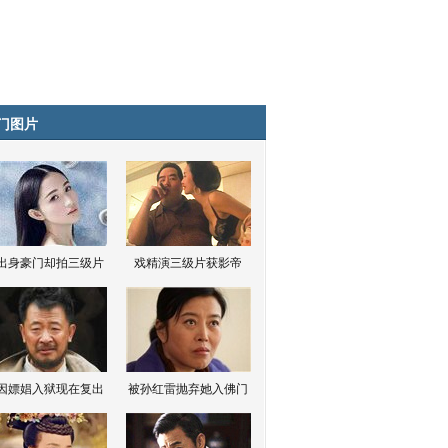
门图片
出身豪门却拍三级片
戏精演三级片获影帝
因嫖娼入狱现在复出
被孙红雷抛弃她入佛门