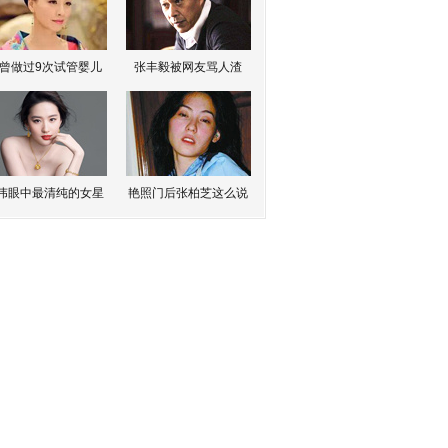
曾做过9次试管婴儿
张丰毅被网友骂人渣
伟眼中最清纯的女星
艳照门后张柏芝这么说