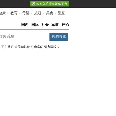
欢迎入驻搜狐媒体平台
健康
-
教育
-
母婴
-
旅游
-
美食
-
星座
国内
|
国际
|
社会
|
军事
|
评论
：
死亡航班
饲养蜘蛛侠
夺命房间
引力双眼皮