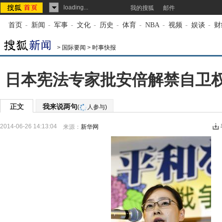
loading...
我的搜狐
邮件
首页
-
新闻
-
军事
-
文化
-
历史
-
体育
-
NBA
-
视频
-
娱谈
-
财
>
国际要闻
>
时事快报
日本宪法专家批安倍解禁自卫权
正文
我来说两句
(
人参与)
2014-06-26 14:13:04
来源：
新华网