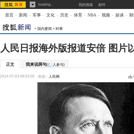
loading...
我的搜狐
邮件
首页
-
新闻
-
军事
-
文化
-
历史
-
体育
-
NBA
-
视频
-
娱谈
-
财
>
国内要闻
>
时事
人民日报海外版报道安倍 图片
正文
我来说两句
(
人参与)
2014-07-03 09:03:00
来源：
人民网