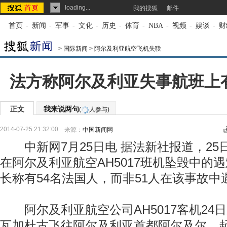
loading...
我的搜狐
邮件
首页
-
新闻
-
军事
-
文化
-
历史
-
体育
-
NBA
-
视频
-
娱谈
-
财
>
国际新闻
>
阿尔及利亚航空飞机失联
法方称阿尔及利亚失事航班上有
正文
我来说两句
(
人参与)
2014-07-25 21:32:00
来源：
中国新闻网
中新网7月25日电 据法新社报道，25
在阿尔及利亚航空AH5017班机坠毁中的
长称有54名法国人，而非51人在该事故中
阿尔及利亚航空公司AH5017客机24
瓦加杜古飞往阿尔及利亚首都阿尔及尔，起