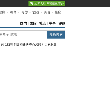
欢迎入驻搜狐媒体平台
健康
-
教育
-
母婴
-
旅游
-
美食
-
星座
国内
|
国际
|
社会
|
军事
|
评论
：
死亡航班
饲养蜘蛛侠
夺命房间
引力双眼皮