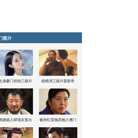
门图片
出身豪门却拍三级片
戏精演三级片获影帝
因嫖娼入狱现在复出
被孙红雷抛弃她入佛门