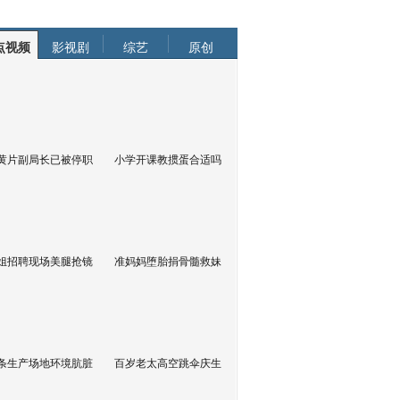
点视频
影视剧
综艺
原创
黄片副局长已被停职
小学开课教掼蛋合适吗
姐招聘现场美腿抢镜
准妈妈堕胎捐骨髓救妹
条生产场地环境肮脏
百岁老太高空跳伞庆生