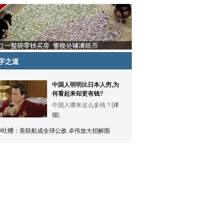
字之道
中国人明明比日本人穷,为
何看起来却更有钱?
中国人哪来这么多钱？[
详
细
]
神吐槽：
美联航成全球公敌 卓伟放大招解围