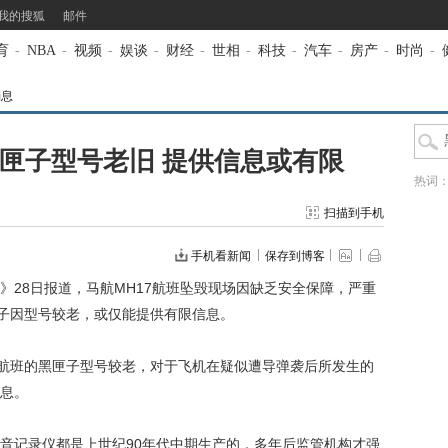
我的搜狐
邮件
育
-
NBA
-
视频
-
娱谈
-
财经
-
世相
-
科技
-
汽车
-
房产
-
时尚
-
消息
黑匣子型号老旧 提供信息或有限
热词
扫描到手机
手机看新闻
保存到博客
》28日报道，马航MH17航班坠毁现场因缺乏安全保障，严重
匣子因型号较老，或仅能提供有限信息。
航班的黑匣子型号较老，对于飞机在疑似遭导弹袭后所发生的
息。
记录仪都是上世纪90年代中期生产的，多年后监管机构才强