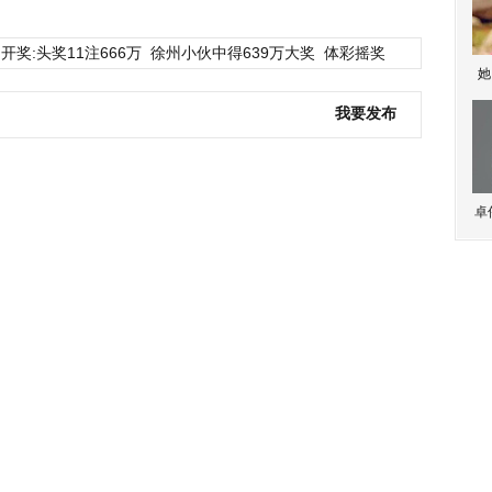
开奖:头奖11注666万
徐州小伙中得639万大奖
体彩摇奖
她
我要发布
卓