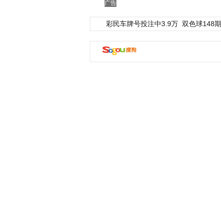
广告
彩民车牌号投注中3.9万
双色球148期