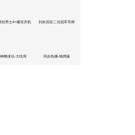
屌丝男士4>爆笑开机
刘欢回应二当冠军导师
神雕侠侣-大结局
同步热播-锦绣缘