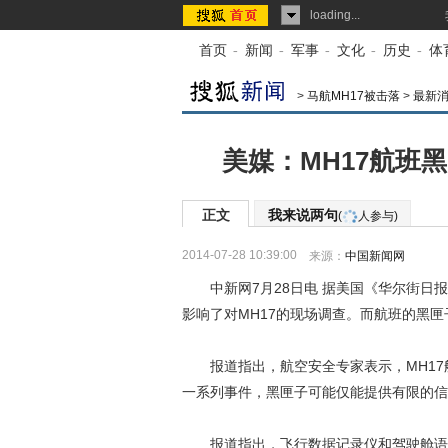
loading...
首页
-
新闻
-
军事
-
文化
-
历史
-
体
>
马航MH17被击落
>
最新
美媒：MH17航班
正文
我来说两句
(
人参与)
2014-07-28 10:39:00
来源：
中国新闻网
中新网7月28日电 据美国《华尔街日报
影响了对MH17的现场调查。而航班的黑
报道指出，航空安全专家表示，MH17
一系列事件，黑匣子可能仅能提供有限的信
报道指出，飞行数据记录仪和驾驶舱语音