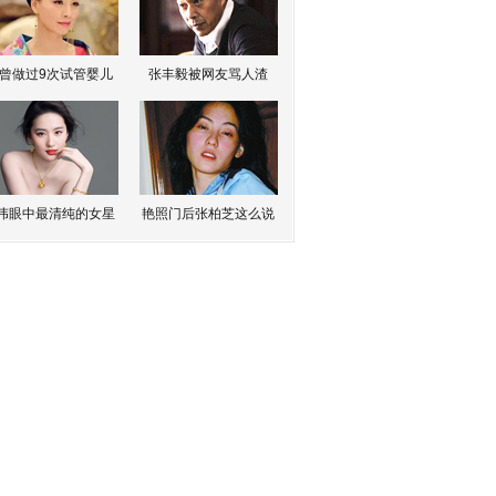
曾做过9次试管婴儿
张丰毅被网友骂人渣
伟眼中最清纯的女星
艳照门后张柏芝这么说