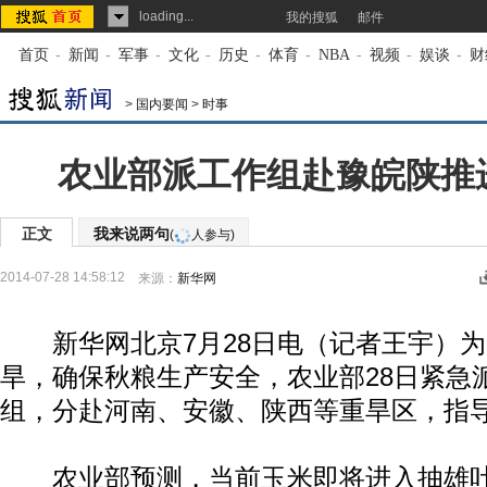
loading...
我的搜狐
邮件
首页
-
新闻
-
军事
-
文化
-
历史
-
体育
-
NBA
-
视频
-
娱谈
-
财
>
国内要闻
>
时事
农业部派工作组赴豫皖陕推
正文
我来说两句
(
人参与)
2014-07-28 14:58:12
来源：
新华网
新华网北京7月28日电（记者王宇）为
旱，确保秋粮生产安全，农业部28日紧急
组，分赴河南、安徽、陕西等重旱区，指
农业部预测，当前玉米即将进入抽雄吐