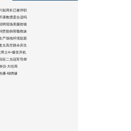
片副局长已被停职
开课教掼蛋合适吗
招聘现场美腿抢镜
妈堕胎捐骨髓救妹
生产场地环境肮脏
老太高空跳伞庆生
丝男士4>爆笑开机
回应二当冠军导师
侠侣-大结局
热播-锦绣缘