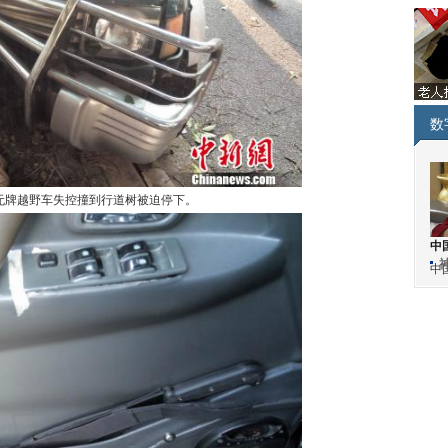
数
无牌越野车失控撞到行道树被迫停下。
中
中