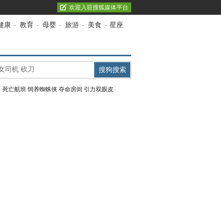
欢迎入驻搜狐媒体平台
健康
-
教育
-
母婴
-
旅游
-
美食
-
星座
：
死亡航班
饲养蜘蛛侠
夺命房间
引力双眼皮