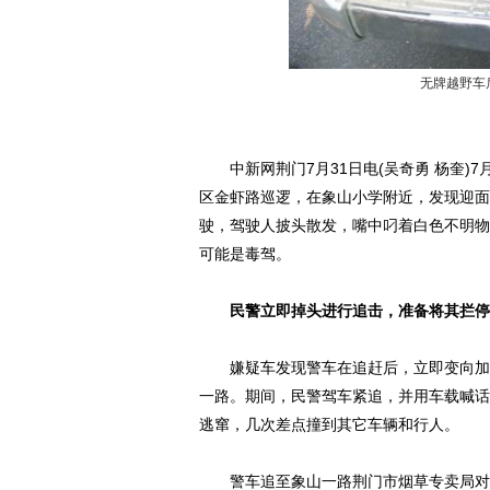
无牌越野车
中新网荆门7月31日电(吴奇勇 杨奎)7
区金虾路巡逻，在象山小学附近，发现迎面
驶，驾驶人披头散发，嘴中叼着白色不明物
可能是毒驾。
民警立即掉头进行追击，准备将其拦停
嫌疑车发现警车在追赶后，立即变向加速
一路。期间，民警驾车紧追，并用车载喊话
逃窜，几次差点撞到其它车辆和行人。
警车追至象山一路荆门市烟草专卖局对面