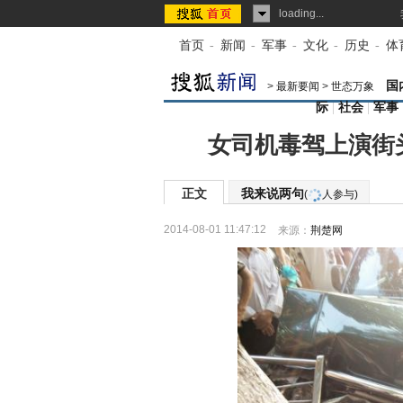
loading...
首页
-
新闻
-
军事
-
文化
-
历史
-
体
国
>
最新要闻
>
世态万象
际
|
社会
|
军事
女司机毒驾上演街
正文
我来说两句
(
人参与)
2014-08-01 11:47:12
来源：
荆楚网