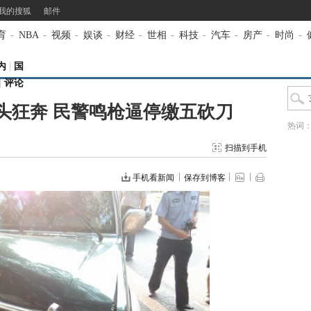
我的搜狐
邮件
育
-
NBA
-
视频
-
娱谈
-
财经
-
世相
-
科技
-
汽车
-
房产
-
时尚
-
内
|
国
|
评论
头狂奔 民警鸣枪逼停缴五砍刀
热词
扫描到手机
手机看新闻
保存到博客