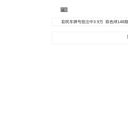
广告
彩民车牌号投注中3.9万
双色球148期