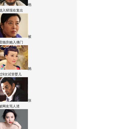
他
娼入狱现在复出
被
雷抛弃她入佛门
她
过9次试管婴儿
张
被网友骂人渣