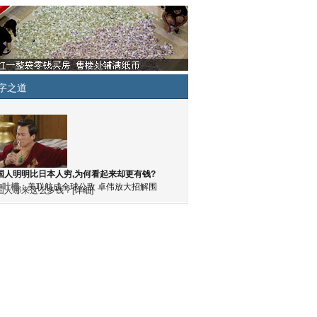
字之道
国人明明比日本人穷,为何看起来却更有钱?
神吐槽：
美联航成全球公敌 卓伟放大招解围
国人哪来这么多钱？[
详细
]