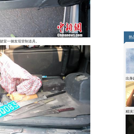
热
驶室一侧发现管制道具。
出身
精演