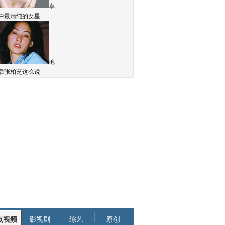
卓
中最清纯的女星
艳
后张柏芝这么说
点视频
影视剧
综艺
原创