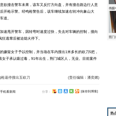
意欲撞击警车未果，该车又反打方向盘，并有撞击路边行人意
伟眼
后开枪示警。经鸣枪警告后，该车继续加速右转冲向象山大
车道。
速甩开警车，因转弯时速度过快，失去对车辆的控制，撞向
照门
疯狂逃窜后被迫熄火停下。
嫌疑女子予以控制，并当场在车内搜出1米多长的砍刀5把，
该女子承认吸过毒，91年出生，荆门城区人，无业。目前案件
鸣枪逼停搜出五砍刀
(责任编辑：潘奕燃)
[保存到博客]
手机看新闻
分享：
热