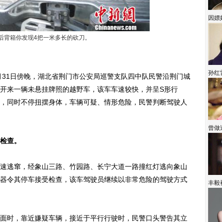
因嫖
后背箱你发现4把一米多长的砍刀。
孙红
月31日傍晚，湖北省荆门市公安局巡警支队四中队民警沿荆门城
开来一辆未悬挂牌照的越野车，该车车速较快，并呈S形行
，同时不停扭摆身体，车辆可疑、情形危险，民警判断驾驶人
曾做
检查。
逃窜，经象山三路、竹园路、长宁大道一路撞红灯逃向象山
器令其停车接受检查，该车驾驶员继续以非常危险的驾驶方式
丰毅
时，靠近嫌疑车辆，接近于平行行驶时，民警口头警告其立