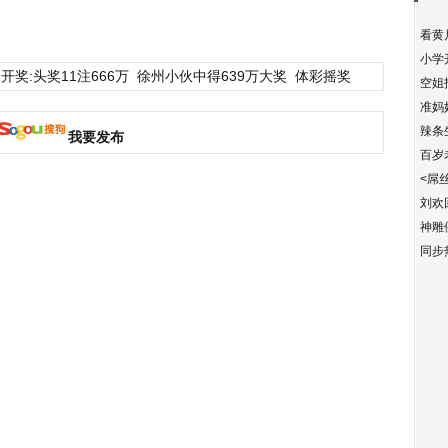
看黄
小学
开奖:头奖11注666万
徐州小伙中得639万大奖
体彩摇奖
空姐
准妈
辣条
我要发布
百岁
<屌
刘欢
神雕
同步