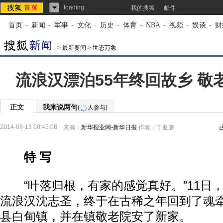
loading...
我的搜狐
邮件
首页
-
新闻
-
军事
-
文化
-
历史
-
体育
-
NBA
-
视频
-
娱谈
-
财
>
最新要闻
>
世态万象
流浪汉漂泊55年终回故乡 敬
正文
我来说两句
(
人参与)
2014-08-13 08:45:08
来源：
新华报业网-新华日报
作者：丁亚鹏
特 写
“叶落归根，有家的感觉真好。”11日，
流浪汉沈志圣，终于在古稀之年回到了魂
县白甸镇，并在镇敬老院安了新家。