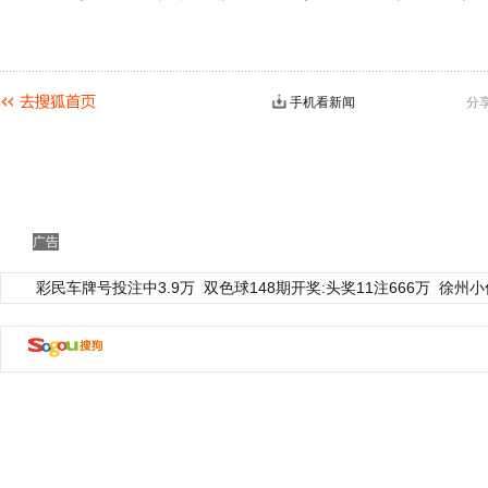
手机看新闻
分
广告
彩民车牌号投注中3.9万
双色球148期开奖:头奖11注666万
徐州小