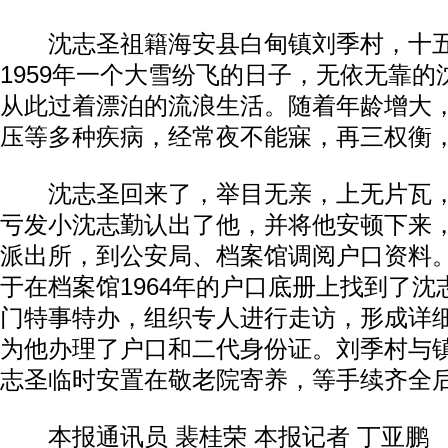
沈志圣祖籍海安县白甸镇刘季村，十五
1959年一个大雪纷飞的日子，无依无靠
从此过着漂泊的流浪生活。随着年龄增大
压等多种疾病，经常夜不能寐，再三权衡
沈志圣回来了，举目无亲，上无片瓦，
亏发小沈志勤认出了他，并将他安顿下来
派出所，到公安局、档案馆调阅户口资料
于在档案馆1964年的户口底册上找到了
门特事特办，组织专人进行走访，形成详
为他办理了户口和二代身份证。刘季村与
志圣临时安置在敬老院寄养，等手续齐全
本报通讯员 裴桂荣 本报记者 丁亚鹏