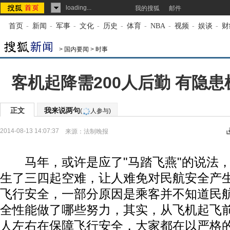
loading...
我的搜狐
邮件
首页
-
新闻
-
军事
-
文化
-
历史
-
体育
-
NBA
-
视频
-
娱谈
-
财
>
国内要闻
>
时事
客机起降需200人后勤 有隐
正文
我来说两句
(
人参与)
2014-08-13 14:07:37
来源：
法制晚报
马年，或许是应了"马踏飞燕"的说法，
生了三四起空难，让人难免对民航安全产
飞行安全，一部分原因是乘客并不知道民
全性能做了哪些努力，其实，从飞机起飞前
人左右在保障飞行安全，大家都在以严格