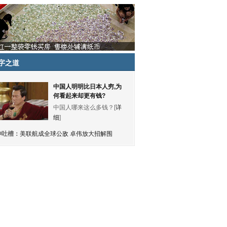
字之道
中国人明明比日本人穷,为
何看起来却更有钱?
中国人哪来这么多钱？[
详
细
]
神吐槽：
美联航成全球公敌 卓伟放大招解围