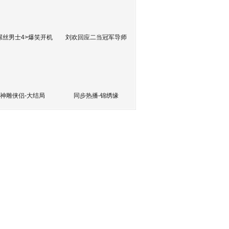
屌丝男士4>爆笑开机
刘欢回应二当冠军导师
神雕侠侣-大结局
同步热播-锦绣缘