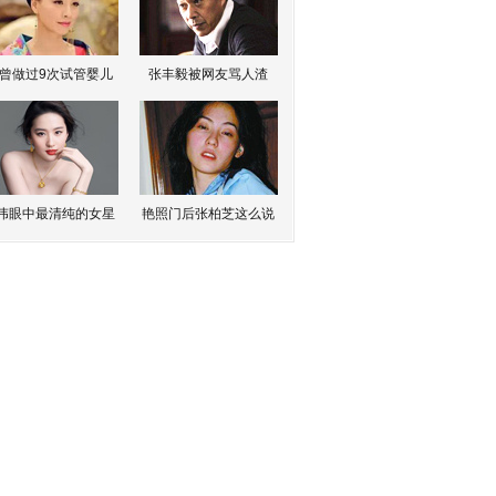
曾做过9次试管婴儿
张丰毅被网友骂人渣
伟眼中最清纯的女星
艳照门后张柏芝这么说