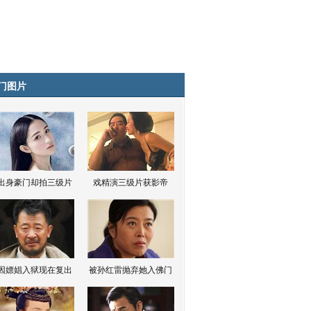
门图片
出身豪门却拍三级片
戏精演三级片获影帝
因嫖娼入狱现在复出
被孙红雷抛弃她入佛门