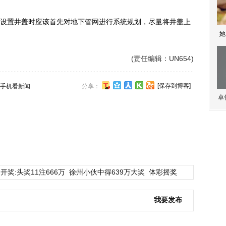
置井盖时应该首先对地下管网进行系统规划，尽量将井盖上
她
(责任编辑：UN654)
[保存到博客]
手机看新闻
分享：
卓
开奖:头奖11注666万
徐州小伙中得639万大奖
体彩摇奖
我要发布