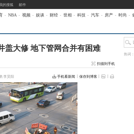
我的搜狐
邮件
育
-
NBA
-
视频
-
娱谈
-
财经
-
世相
-
科技
-
汽车
-
房产
-
时尚
-
井盖大修 地下管网合并有困难
热词
扫描到手机
鹏 李昊阳
手机看新闻
保存到博客