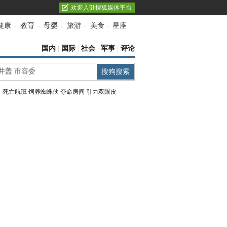
欢迎入驻搜狐媒体平台
健康
-
教育
-
母婴
-
旅游
-
美食
-
星座
国内
|
国际
|
社会
|
军事
|
评论
：
死亡航班
饲养蜘蛛侠
夺命房间
引力双眼皮