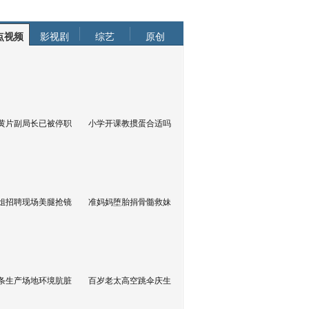
点视频
影视剧
综艺
原创
黄片副局长已被停职
小学开课教掼蛋合适吗
姐招聘现场美腿抢镜
准妈妈堕胎捐骨髓救妹
条生产场地环境肮脏
百岁老太高空跳伞庆生