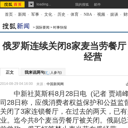
loading...
我的搜狐
邮件
首页
-
新闻
-
军事
-
文化
-
历史
-
体育
-
NBA
-
视频
-
娱谈
-
财
>
国际要闻
>
时事快报
俄罗斯连续关闭8家麦当劳餐厅
经营
正文
我来说两句
(
人参与)
2014-08-29 04:16:00
来源：
中国新闻网
中新社莫斯科8月28日电 (记者 贾靖
司28日称，应俄消费者权益保护和公益监
关闭了3家连锁餐厅，在过去的两天，已有
业。迄今共8个麦当劳餐厅被关闭。俄副