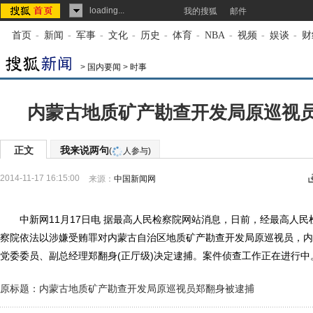
loading...
我的搜狐
邮件
首页
-
新闻
-
军事
-
文化
-
历史
-
体育
-
NBA
-
视频
-
娱谈
-
财
>
国内要闻
>
时事
内蒙古地质矿产勘查开发局原巡视
正文
我来说两句
(
人参与)
2014-11-17 16:15:00
来源：
中国新闻网
中新网11月17日电 据最高人民检察院网站消息，日前，经最高人民
察院依法以涉嫌受贿罪对内蒙古自治区地质矿产勘查开发局原巡视员，内
党委委员、副总经理郑翻身(正厅级)决定逮捕。案件侦查工作正在进行中
原标题：内蒙古地质矿产勘查开发局原巡视员郑翻身被逮捕