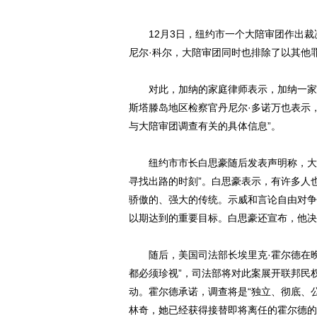
12月3日，纽约市一个大陪审团作出裁决
尼尔·科尔，大陪审团同时也排除了以其他
对此，加纳的家庭律师表示，加纳一家对
斯塔滕岛地区检察官丹尼尔·多诺万也表示
与大陪审团调查有关的具体信息”。
纽约市市长白思豪随后发表声明称，大陪
寻找出路的时刻”。白思豪表示，有许多人
骄傲的、强大的传统。示威和言论自由对争
以期达到的重要目标。白思豪还宣布，他决
随后，美国司法部长埃里克·霍尔德在晚
都必须珍视”，司法部将对此案展开联邦民
动。霍尔德承诺，调查将是“独立、彻底、
林奇，她已经获得接替即将离任的霍尔德的