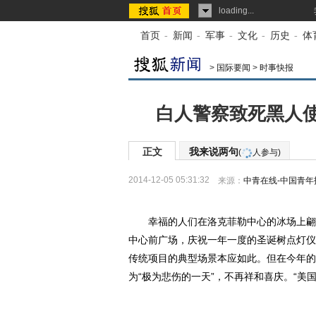
loading...
首页
-
新闻
-
军事
-
文化
-
历史
-
体
>
国际要闻
>
时事快报
白人警察致死黑人
正文
我来说两句
(
人参与)
2014-12-05 05:31:32
来源：
中青在线-中国青年
幸福的人们在洛克菲勒中心的冰场上翩翩
中心前广场，庆祝一年一度的圣诞树点灯仪
传统项目的典型场景本应如此。但在今年的
为“极为悲伤的一天”，不再祥和喜庆。“美