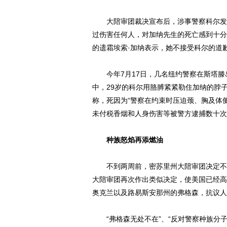
大陪审团裁决宣布后，涉事警察科尔发表
过伤害任何人，对加纳先生的死亡感到十分
的遗霜埃索·加纳表示，她不接受科尔的道
今年7月17日，几名纽约警察在斯塔滕岛
中，29岁的科尔用胳膊紧紧勒住加纳的脖
称，死因为“警察在约束时压迫颈、胸及体
未付税香烟和人身伤害等被警方逮捕数十次
种族怒焰再添燃油
不到两周前，密苏里州大陪审团决定不起
大陪审团再次作出类似决定，使美国已经高
奥克兰以及路易斯安那州的弗格森，抗议人
“弗格森无处不在”、“反对警察种族分子