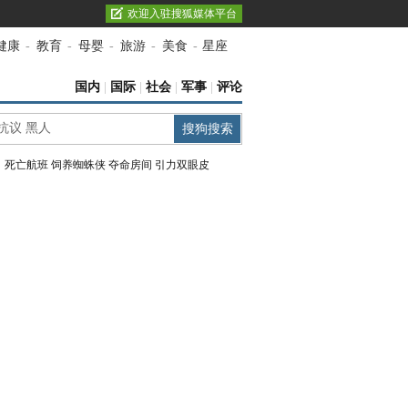
欢迎入驻搜狐媒体平台
健康
-
教育
-
母婴
-
旅游
-
美食
-
星座
国内
|
国际
|
社会
|
军事
|
评论
：
死亡航班
饲养蜘蛛侠
夺命房间
引力双眼皮