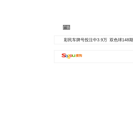
广告
彩民车牌号投注中3.9万
双色球148期