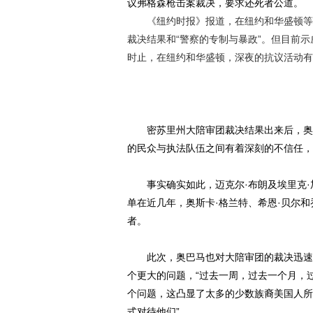
议弗格森枪击案裁决，要求还死者公道。
《纽约时报》报道，在纽约和华盛顿等地
裁决结果和“警察的专制与暴政”。但目前
时止，在纽约和华盛顿，深夜的抗议活动有
密苏里州大陪审团裁决结果出来后，奥巴
的民众与执法队伍之间有着深刻的不信任，
事实确实如此，迈克尔·布朗及埃里克·
单在近几年，奥斯卡·格兰特、希恩·贝尔
者。
此次，奥巴马也对大陪审团的裁决迅速作
个更大的问题，“过去一周，过去一个月，
个问题，这凸显了太多的少数族裔美国人所
式对待他们”。