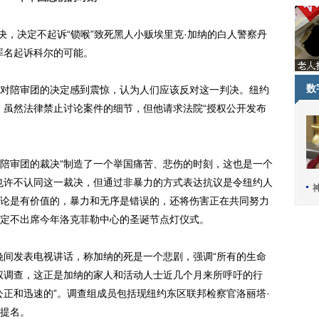
，决定不起诉“锁喉”致死黑人小贩埃里克·加纳的白人警察丹
罪名起诉科尔的可能。
数
陪审团的决定感到震惊，认为人们应该反对这一判决。纽约
，虽然法律禁止讨论案件的细节，但他请求法院“授权公开发布
审团的裁决“制造了一个举国痛苦、悲伤的时刻，这也是一个
也许不认同这一裁决，但通过非暴力的方式表达抗议是令纽约人
论是有价值的，暴力和无序是错误的，还将伤害正在共同努力
定不出席今年洛克菲勒中心的圣诞节点灯仪式。
间发表电视讲话，称加纳的死是一个悲剧，强调“所有的生命
权调查，这正是加纳的家人和活动人士近几个月来所呼吁的行
公正和迅速的”。调查组成员包括现纽约东区联邦检察官洛丽塔·
提名。