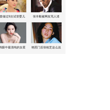
曾做过9次试管婴儿
张丰毅被网友骂人渣
伟眼中最清纯的女星
艳照门后张柏芝这么说