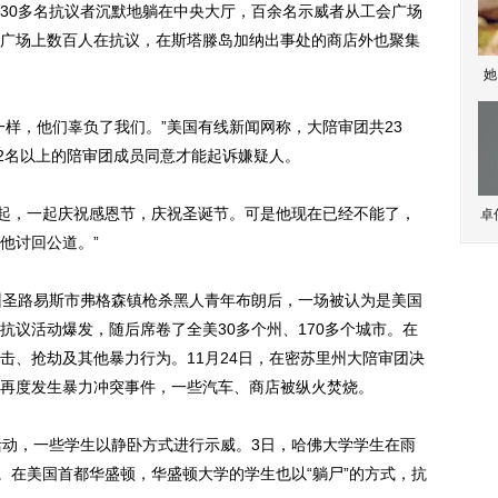
30多名抗议者沉默地躺在中央大厅，百余名示威者从工会广场
广场上数百人在抗议，在斯塔滕岛加纳出事处的商店外也聚集
她
，他们辜负了我们。”美国有线新闻网称，大陪审团共23
12名以上的陪审团成员同意才能起诉嫌疑人。
起，一起庆祝感恩节，庆祝圣诞节。可是他现在已经不能了，
卓
他讨回公道。”
圣路易斯市弗格森镇枪杀黑人青年布朗后，一场被认为是美国
抗议活动爆发，随后席卷了全美30多个州、170多个城市。在
击、抢劫及其他暴力行为。11月24日，在密苏里州大陪审团决
再度发生暴力冲突事件，一些汽车、商店被纵火焚烧。
动，一些学生以静卧方式进行示威。3日，哈佛大学学生在雨
。在美国首都华盛顿，华盛顿大学的学生也以“躺尸”的方式，抗