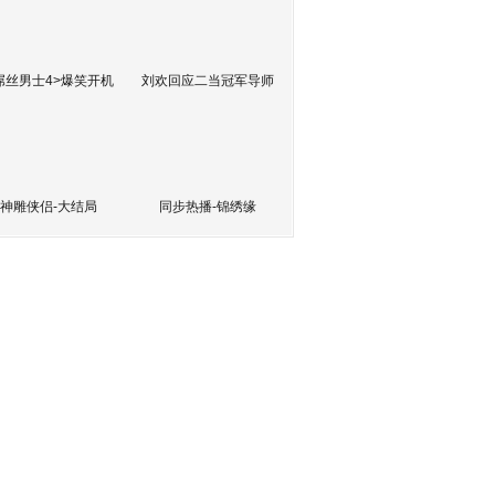
屌丝男士4>爆笑开机
刘欢回应二当冠军导师
神雕侠侣-大结局
同步热播-锦绣缘