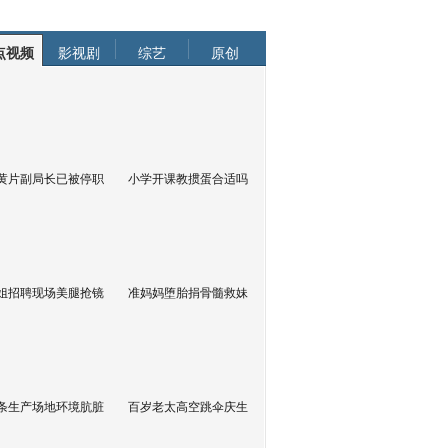
点视频
影视剧
综艺
原创
黄片副局长已被停职
小学开课教掼蛋合适吗
姐招聘现场美腿抢镜
准妈妈堕胎捐骨髓救妹
条生产场地环境肮脏
百岁老太高空跳伞庆生