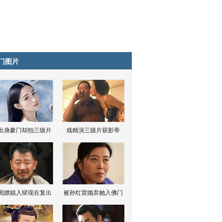
门图片
出身豪门却拍三级片
戏精演三级片获影帝
因嫖娼入狱现在复出
被孙红雷抛弃她入佛门