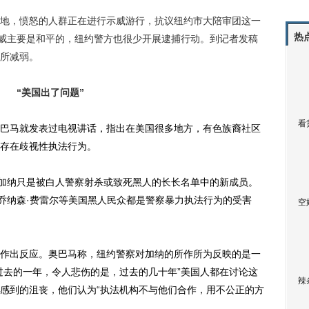
，愤怒的人群正在进行示威游行，抗议纽约市大陪审团这一
热
示威主要是和平的，纽约警方也很少开展逮捕行动。到记者发稿
所减弱。
“美国出了问题”
看
马就发表过电视讲话，指出在美国很多地方，有色族裔社区
存在歧视性执法行为。
加纳只是被白人警察射杀或致死黑人的长长名单中的新成员。
和乔纳森·费雷尔等美国黑人民众都是警察暴力执法行为的受害
空
出反应。奥巴马称，纽约警察对加纳的所作所为反映的是一
过去的一年，令人悲伤的是，过去的几十年”美国人都在讨论这
辣
感到的沮丧，他们认为“执法机构不与他们合作，用不公正的方