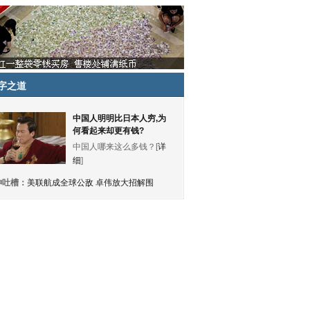
字之道
中国人明明比日本人穷,为
何看起来却更有钱?
中国人哪来这么多钱？[
详
细
]
神吐槽：
美联航成全球公敌 卓伟放大招解围