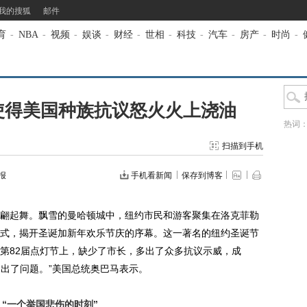
我的搜狐
邮件
育
-
NBA
-
视频
-
娱谈
-
财经
-
世相
-
科技
-
汽车
-
房产
-
时尚
-
使得美国种族抗议怒火火上浇油
热词
扫描到手机
报
手机看新闻
保存到博客
起舞。飘雪的曼哈顿城中，纽约市民和游客聚集在洛克菲勒
式，揭开圣诞加新年欢乐节庆的序幕。这一著名的纽约圣诞节
第82届点灯节上，缺少了市长，多出了众多抗议示威，成
国出了问题。”美国总统奥巴马表示。
“一个举国悲伤的时刻”