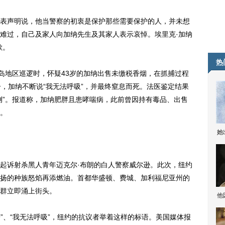
声明说，他当警察的初衷是保护那些需要保护的人，并未想
难过，自己及家人向加纳先生及其家人表示哀悼。埃里克·加纳
歉。
热
地区巡逻时，怀疑43岁的加纳出售未缴税香烟，在抓捕过程
子，加纳不断说“我无法呼吸”，并最终窒息而死。法医鉴定结果
侧”。报道称，加纳肥胖且患哮喘病，此前曾因持有毒品、出售
。
她
诉射杀黑人青年迈克尔·布朗的白人警察威尔逊。此次，纽约
扬的种族怒焰再添燃油。首都华盛顿、费城、加利福尼亚州的
群立即涌上街头。
他
”、“我无法呼吸”，纽约的抗议者举着这样的标语。美国媒体报