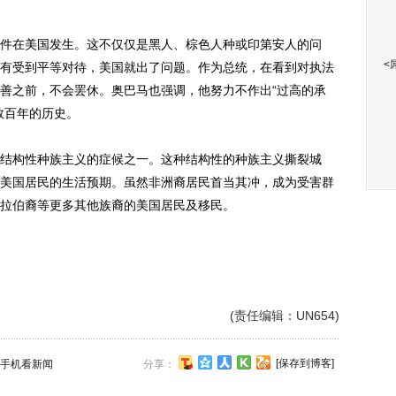
在美国发生。这不仅仅是黑人、棕色人种或印第安人的问
<
有受到平等对待，美国就出了问题。作为总统，在看到对执法
善之前，不会罢休。奥巴马也强调，他努力不作出“过高的承
数百年的历史。
构性种族主义的症候之一。这种结构性的种族主义撕裂城
美国居民的生活预期。虽然非洲裔居民首当其冲，成为受害群
拉伯裔等更多其他族裔的美国居民及移民。
(责任编辑：UN654)
[保存到博客]
手机看新闻
分享：