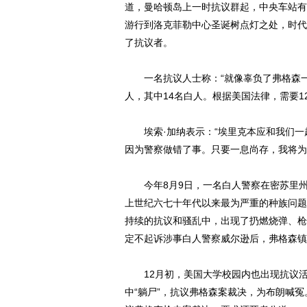
道，曼哈顿岛上一时抗议群起，中央车站有
游行到洛克菲勒中心圣诞树点灯之处，时代
了抗议者。
一名抗议人士称：“就像辜负了弗格森一样
人，其中14名白人。根据美国法律，需要
埃索·加纳表示：“埃里克本应和我们一
因为警察做错了事。只要一息尚存，我将为
今年8月9日，一名白人警察在密苏里州
上世纪六七十年代以来最为严重的种族问题
持续的抗议和骚乱中，出现了扔燃烧弹、枪
定不起诉涉事白人警察威尔逊后，弗格森镇
12月初，美国大学校园内也出现抗议活
中“躺尸”，抗议弗格森案裁决，为布朗喊冤