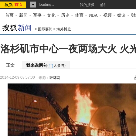
loading...
我的搜狐
邮件
首页
-
新闻
-
军事
-
文化
-
历史
-
体育
-
NBA
-
视频
-
娱谈
-
财
>
国际要闻
>
海外博览
洛杉矶市中心一夜两场大火 火
正文
我来说两句
(
人参与)
2014-12-09 08:57:00
来源：
环球网