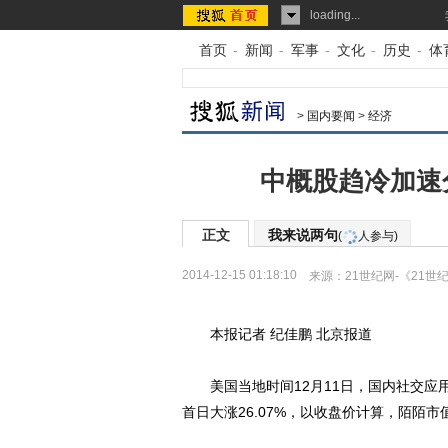
loading...
首页
-
新闻
-
军事
-
文化
-
历史
-
体
>
国内要闻
>
经济
中概股趋冷加速
正文
我来说两句
(
人参与)
2014-12-15 01:18:10
来源：
21世纪网-《21世
本报记者 纪佳鹏 北京报道
美国当地时间12月11日，国内社交应用“
首日大涨26.07%，以收盘价计算，陌陌市值