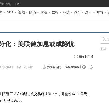
我的搜狐
邮件
育
-
NBA
-
视频
-
娱谈
-
财经
-
世相
-
科技
-
汽车
-
房产
-
时尚
-
分化：美联储加息或成隐忧
热词
扫描到手机
纪经济报道》
作者：纪佳鹏
手机看新闻
保存到博客
陌陌”正式在纳斯达克交易所挂牌上市，开盘价14.25美元，
31.74亿美元。