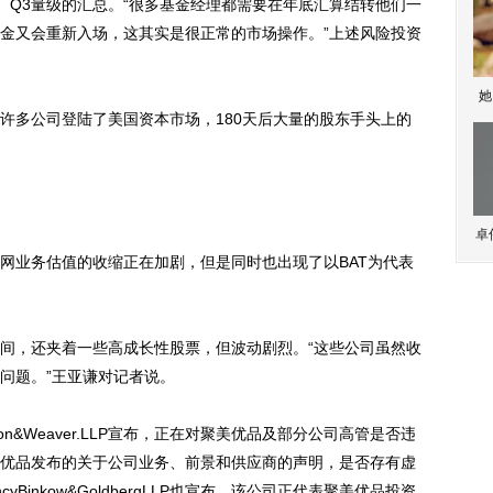
 Q3量级的汇总。“很多基金经理都需要在年底汇算结转他们一
金又会重新入场，这其实是很正常的市场操作。”上述风险投资
她
多公司登陆了美国资本市场，180天后大量的股东手头上的
卓
业务估值的收缩正在加剧，但是同时也出现了以BAT为代表
，还夹着一些高成长性股票，但波动剧烈。“这些公司虽然收
问题。”王亚谦对记者说。
&Weaver.LLP宣布，正在对聚美优品及部分公司高管是否违
优品发布的关于公司业务、前景和供应商的声明，是否存有虚
Binkow&GoldbergLLP也宣布，该公司正代表聚美优品投资