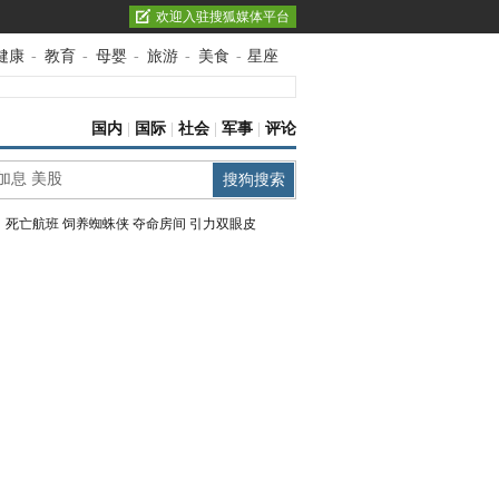
欢迎入驻搜狐媒体平台
健康
-
教育
-
母婴
-
旅游
-
美食
-
星座
国内
|
国际
|
社会
|
军事
|
评论
：
死亡航班
饲养蜘蛛侠
夺命房间
引力双眼皮