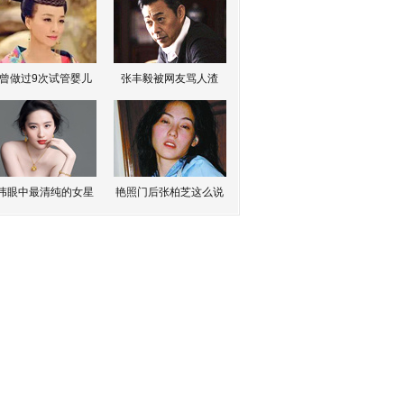
曾做过9次试管婴儿
张丰毅被网友骂人渣
伟眼中最清纯的女星
艳照门后张柏芝这么说