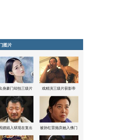
门图片
出身豪门却拍三级片
戏精演三级片获影帝
因嫖娼入狱现在复出
被孙红雷抛弃她入佛门