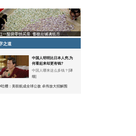
字之道
中国人明明比日本人穷,为
何看起来却更有钱?
中国人哪来这么多钱？[
详
细
]
神吐槽：
美联航成全球公敌 卓伟放大招解围