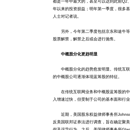
都是一年中最大的，甚至可以达到此前Q2、
年以来的投资损益；明年第一季度，很多基
人士对记者说。
另外，今年第二季度包括京东和途牛等许
股票解禁，解禁之后或会进行抛售。
中概股分化更趋明显
中概股分化的趋势愈发明显。传统互联网
的中概股公司逐渐体现蓝筹股的特征。
在传统互联网业务和中概股蓝筹股的中间
入增速过快，但受制于公司的基本面和行业
近期，美国股东权益律师事务所Johnson
反美国联邦证券法进行调查，旨在确定聚美
假及误导行为。之后，美国律师事务所Glancy