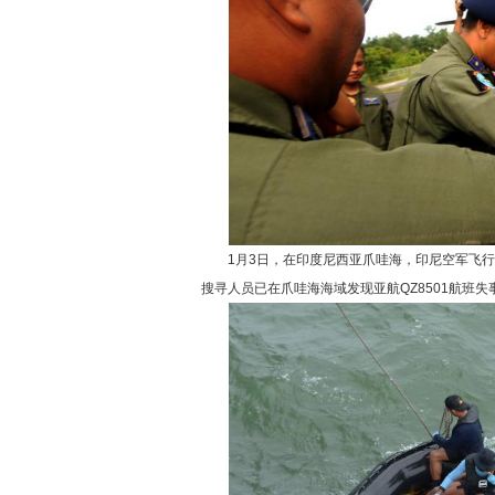
1月3日，在印度尼西亚爪哇海，印尼空军飞行员
搜寻人员已在爪哇海海域发现亚航QZ8501航班