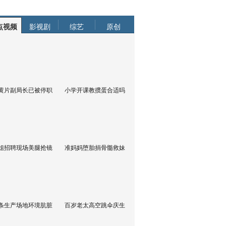
点视频
影视剧
综艺
原创
黄片副局长已被停职
小学开课教掼蛋合适吗
姐招聘现场美腿抢镜
准妈妈堕胎捐骨髓救妹
条生产场地环境肮脏
百岁老太高空跳伞庆生