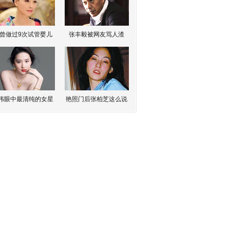
曾做过9次试管婴儿
张丰毅被网友骂人渣
伟眼中最清纯的女星
艳照门后张柏芝这么说