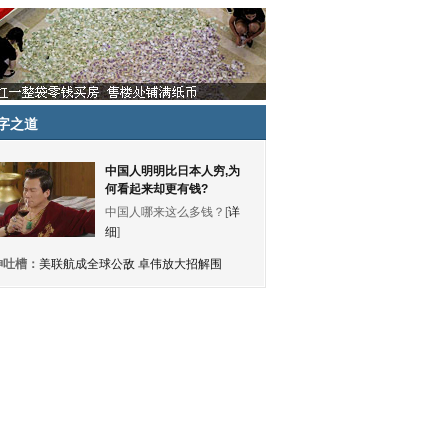
字之道
中国人明明比日本人穷,为
何看起来却更有钱?
中国人哪来这么多钱？[
详
细
]
神吐槽：
美联航成全球公敌 卓伟放大招解围