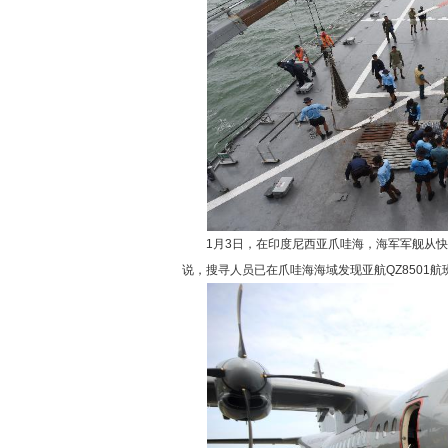
1月3日，在印度尼西亚爪哇海，海军军舰从快艇
说，搜寻人员已在爪哇海海域发现亚航QZ8501