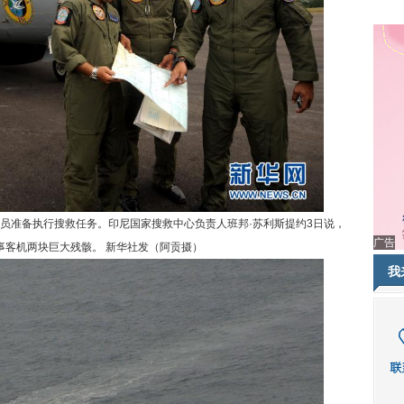
准备执行搜救任务。印尼国家搜救中心负责人班邦·苏利斯提约3日说，
广告
失事客机两块巨大残骸。 新华社发（阿贡摄）
我