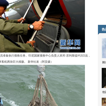
热
准备执行搜救任务。印尼国家搜救中心负责人班邦·苏利斯提约3日说，
失事客机两块巨大残骸。 新华社发（阿贡摄）
她
他