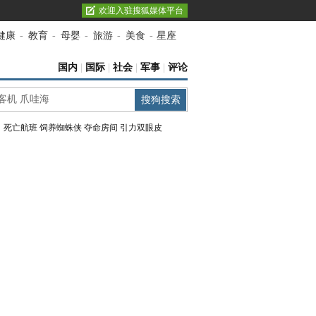
欢迎入驻搜狐媒体平台
健康
-
教育
-
母婴
-
旅游
-
美食
-
星座
国内
|
国际
|
社会
|
军事
|
评论
：
死亡航班
饲养蜘蛛侠
夺命房间
引力双眼皮