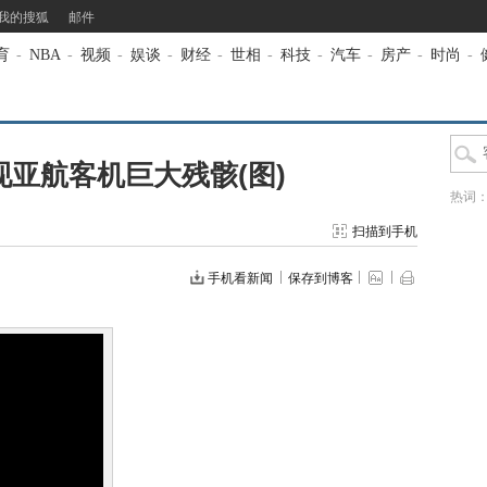
我的搜狐
邮件
育
-
NBA
-
视频
-
娱谈
-
财经
-
世相
-
科技
-
汽车
-
房产
-
时尚
-
亚航客机巨大残骸(图)
热词
扫描到手机
手机看新闻
保存到博客