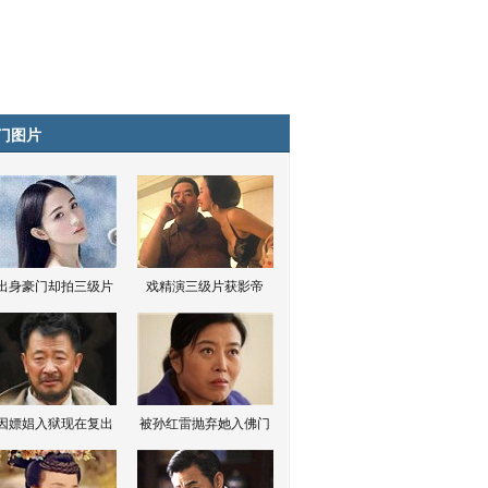
门图片
出身豪门却拍三级片
戏精演三级片获影帝
因嫖娼入狱现在复出
被孙红雷抛弃她入佛门