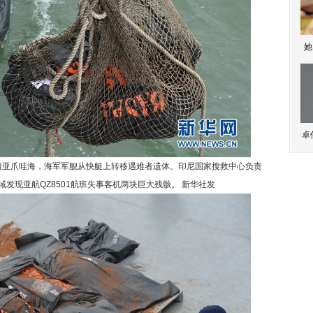
她
卓
西亚爪哇海，海军军舰从快艇上转移遇难者遗体。印尼国家搜救中心负责
发现亚航QZ8501航班失事客机两块巨大残骸。 新华社发