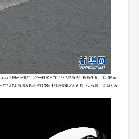
度尼西亚国家搜救中心的一艘船只在印尼爪哇海执行搜救任务。印尼国家
已在爪哇海海域发现亚航QZ8501航班失事客机两块巨大残骸。 新华社发