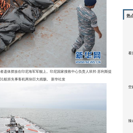
热
看
者遗体摆放在印尼海军军舰上。印尼国家搜救中心负责人班邦·苏利斯提
01航班失事客机两块巨大残骸。 新华社发
空
辣