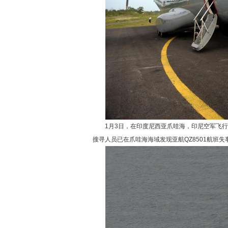
1月3日，在印度尼西亚爪哇海，印尼空军飞行员
搜寻人员已在爪哇海海域发现亚航QZ8501航班