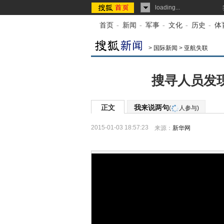
loading...
首页
-
新闻
-
军事
-
文化
-
历史
-
体
>
国际新闻
>
亚航失联
搜寻人员发现
正文
我来说两句
(
人参与)
2015-01-03 18:57:23
来源：
新华网