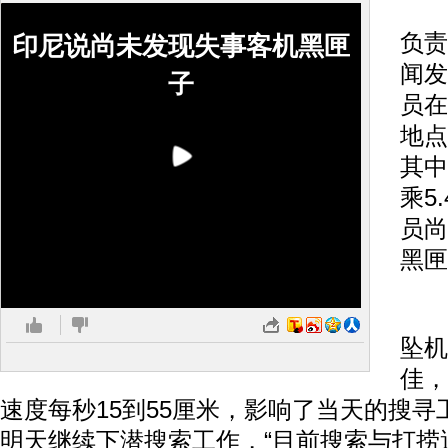
印
负责
印尼说尚未发现失事客机黑匣
闻发
子
员在
地点
其中
乘5
员尚
黑匣
苏
坠机
佳，
速度每秒15到55厘米，影响了当天的搜
明天继续下潜搜索工作，“目前搜索与打捞