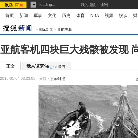
loading...
我的搜狐
邮件
首页
-
新闻
-
军事
-
文化
-
历史
-
体育
-
NBA
-
视频
-
娱谈
-
财
>
国际新闻
>
亚航失联
亚航客机四块巨大残骸被发现 
正文
我来说两句
(
人参与)
2015-01-04 03:33:06
来源：
京华时报