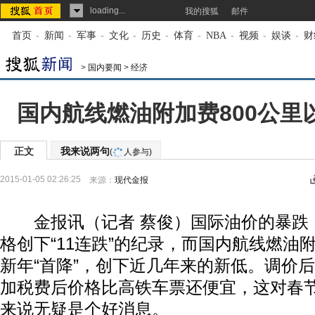
loading...
我的搜狐
邮件
首页
-
新闻
-
军事
-
文化
-
历史
-
体育
-
NBA
-
视频
-
娱谈
-
财
>
国内要闻
>
经济
国内航线燃油附加费800公里
正文
我来说两句
(
人参与)
2015-01-05 02:26:25
来源：
现代金报
金报讯（记者 蔡俊）国际油价的暴跌
格创下“11连跌”的纪录，而国内航线燃油
新年“首降”，创下近几年来的新低。调价
加税费后价格比高铁车票还便宜，这对春
来说无疑是个好消息。