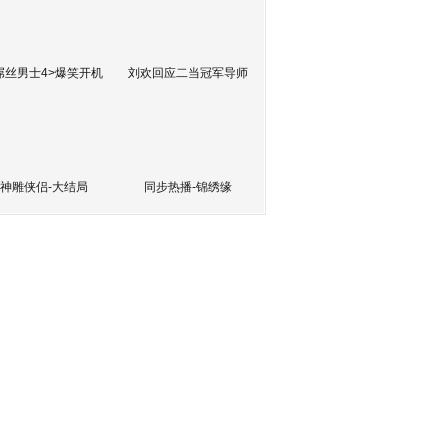
屌丝男士4>爆笑开机
刘欢回应二当冠军导师
神雕侠侣-大结局
同步热播-锦绣缘