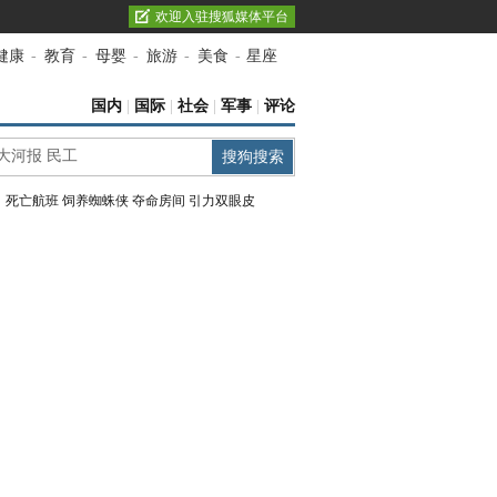
欢迎入驻搜狐媒体平台
健康
-
教育
-
母婴
-
旅游
-
美食
-
星座
国内
|
国际
|
社会
|
军事
|
评论
：
死亡航班
饲养蜘蛛侠
夺命房间
引力双眼皮