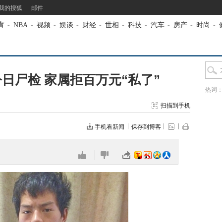
我的搜狐
邮件
育
-
NBA
-
视频
-
娱谈
-
财经
-
世相
-
科技
-
汽车
-
房产
-
时尚
-
日尸检 家属拒百万元“私了”
热词
扫描到手机
手机看新闻
保存到博客