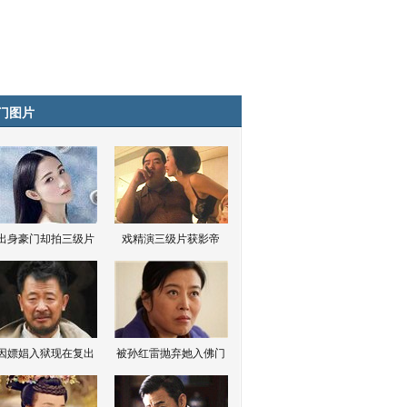
门图片
出身豪门却拍三级片
戏精演三级片获影帝
因嫖娼入狱现在复出
被孙红雷抛弃她入佛门