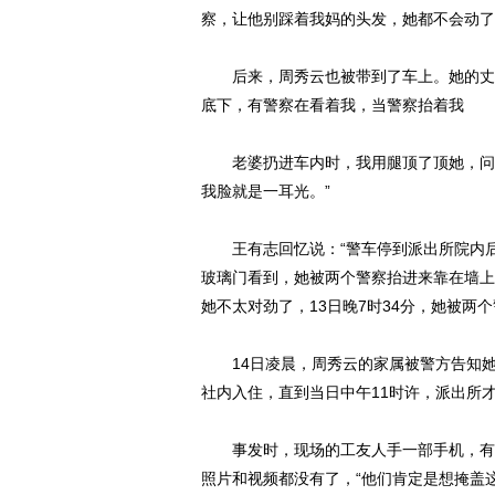
察，让他别踩着我妈的头发，她都不会动了
后来，周秀云也被带到了车上。她的丈夫
底下，有警察在看着我，当警察抬着我
老婆扔进车内时，我用腿顶了顶她，问道
我脸就是一耳光。”
王有志回忆说：“警车停到派出所院内后
玻璃门看到，她被两个警察抬进来靠在墙上
她不太对劲了，13日晚7时34分，她被两
14日凌晨，周秀云的家属被警方告知她
社内入住，直到当日中午11时许，派出所才
事发时，现场的工友人手一部手机，有多
照片和视频都没有了，“他们肯定是想掩盖