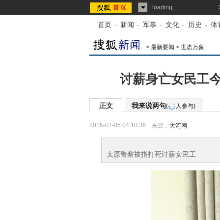
loading...
首页
-
新闻
-
军事
-
文化
-
历史
-
体
>
最新要闻
>
世态万象
讨薪身亡女民工今
正文
我来说两句
(
人参与)
2015-01-05 04:10:36
来源：
大河网
太原警察被指打死讨薪女民工