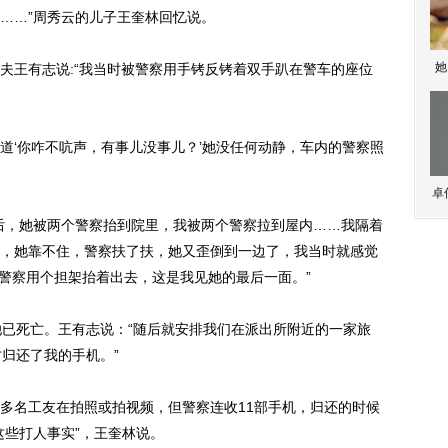
……”周秀云的儿子王奎林回忆说。
她
王有志说:“我当时被警察用手铐反铐着双手趴在警车的座位
‘你咋不吭声，有事儿没事儿？’她没任何动静，车内的警察照
卓
，她被两个警察抬到院里，我被两个警察拉到屋内……我隔着
，她靠不住，警察扶了扶，她又歪倒到一边了，我当时就感觉
个警察用个担架抬着出去，这是我见她的最后一面。”
已死亡。王有志说：“随后就安排我们在派出所附近的一家旅
归还了我的手机。”
名工友在拍照或拍视频，但警察连收11部手机，归还的时候
这些打人事实”，王奎林说。