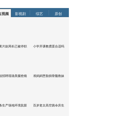
点视频
影视剧
综艺
原创
黄片副局长已被停职
小学开课教掼蛋合适吗
姐招聘现场美腿抢镜
准妈妈堕胎捐骨髓救妹
条生产场地环境肮脏
百岁老太高空跳伞庆生