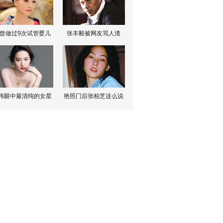
曾做过9次试管婴儿
张丰毅被网友骂人渣
伟眼中最清纯的女星
艳照门后张柏芝这么说