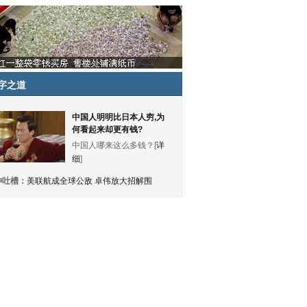
字之道
中国人明明比日本人穷,为
何看起来却更有钱?
中国人哪来这么多钱？[
详
细
]
神吐槽：
美联航成全球公敌 卓伟放大招解围