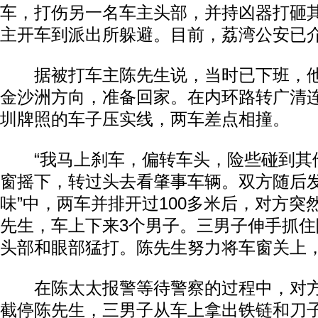
车，打伤另一名车主头部，并持凶器打砸
主开车到派出所躲避。目前，荔湾公安已
据被打车主陈先生说，当时已下班，他
金沙洲方向，准备回家。在内环路转广清
圳牌照的车子压实线，两车差点相撞。
“我马上刹车，偏转车头，险些碰到其他
窗摇下，转过头去看肇事车辆。双方随后发
味”中，两车并排开过100多米后，对方突
先生，车上下来3个男子。三男子伸手抓
头部和眼部猛打。陈先生努力将车窗关上
在陈太太报警等待警察的过程中，对方
截停陈先生，三男子从车上拿出铁链和刀