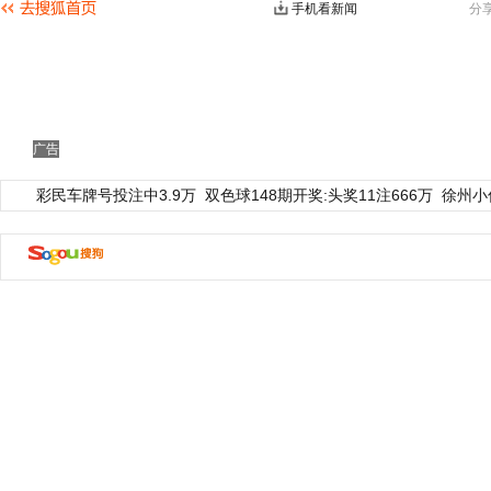
手机看新闻
分
广告
彩民车牌号投注中3.9万
双色球148期开奖:头奖11注666万
徐州小