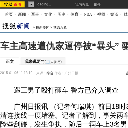
loading...
我的搜狐
邮件
首页
-
新闻
-
军事
-
文化
-
历史
-
体育
-
NBA
-
视频
-
娱谈
-
财
>
最新要闻
>
世态万象
车主高速遭仇家逼停被“暴头” 
正文
我来说两句
(
人参与)
2015-01-06 11:13:19
来源：
综合
作者：广州日报
遇三男子殴打砸车 警方已介入调查
广州日报讯 （记者何瑞琪）前日18时3
清连接线一度堵塞。记者了解到，事关两
险些刮碰，发生争执，随后一辆车上3名男