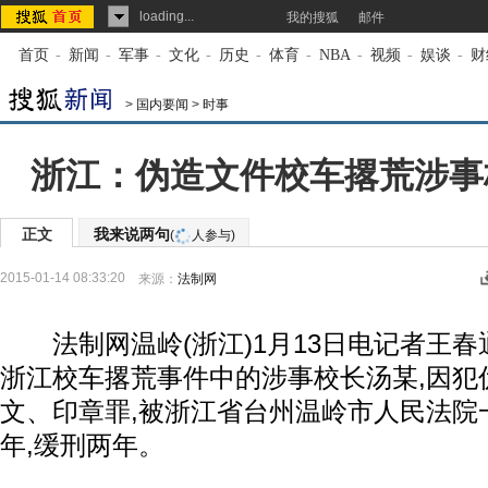
loading...
我的搜狐
邮件
首页
-
新闻
-
军事
-
文化
-
历史
-
体育
-
NBA
-
视频
-
娱谈
-
财
>
国内要闻
>
时事
浙江：伪造文件校车撂荒涉事
正文
我来说两句
(
人参与)
2015-01-14 08:33:20
来源：
法制网
法制网温岭(浙江)1月13日电记者王春
浙江校车撂荒事件中的涉事校长汤某,因犯
文、印章罪,被浙江省台州温岭市人民法院
年,缓刑两年。