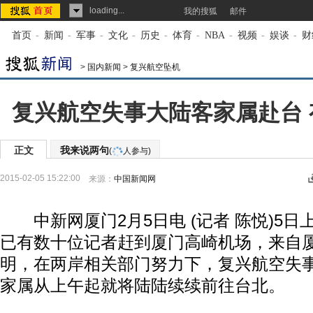
loading...
我的搜狐
邮件
首页
-
新闻
-
军事
-
文化
-
历史
-
体育
-
NBA
-
视频
-
娱谈
-
财
>
国内新闻
>
复兴航空坠机
复兴航空失事大陆客家属赴台
正文
我来说两句
(
人参与)
2015-02-05 15:22:00
来源：
中国新闻网
中新网厦门2月5日电 (记者 陈悦)5日上
已有数十位记者赶到厦门高崎机场，来自
明，在两岸相关部门努力下，复兴航空失
家属从上午起就将陆陆续续前往台北。