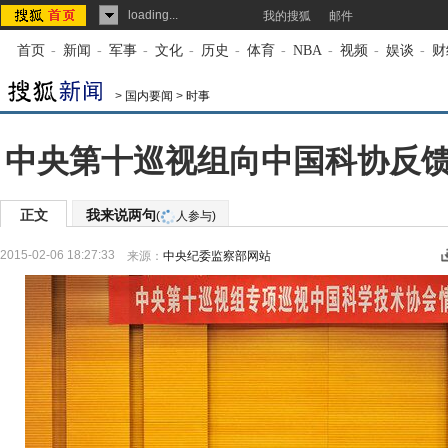
loading...
我的搜狐
邮件
首页
-
新闻
-
军事
-
文化
-
历史
-
体育
-
NBA
-
视频
-
娱谈
-
财
>
国内要闻
>
时事
中央第十巡视组向中国科协反
正文
我来说两句
(
人参与)
2015-02-06 18:27:33
来源：
中央纪委监察部网站