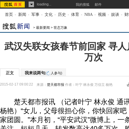
loading...
我的搜狐
邮件
首页
-
新闻
-
军事
-
文化
-
历史
-
体育
-
NBA
-
视频
-
娱谈
-
财
>
最新要闻
>
世态万象
武汉失联女孩春节前回家 寻人
万次
正文
我来说两句
(
人参与)
2015-02-17 09:00:22
来源：
楚天都市报
作者：叶宁 林永俊 万信立 杨艳
楚天都市报讯 （记者叶宁 林永俊 通讯
杨艳）“女儿，父母很担心你，你快回家吧
家团圆。”本月初，“平安武汉”微博上，一
关注，短短几天，转发数高达40多万次。