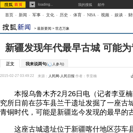
loading...
我的搜狐
邮件
首页
-
新闻
-
军事
-
文化
-
历史
-
体育
-
NBA
-
视频
-
娱谈
-
财
>
最新要闻
>
世态万象
新疆发现年代最早古城 可能
正文
我来说两句
(
人参与)
2015-02-27 03:49:22
来源：
人民网-人民日报
作者：李亚楠
本报乌鲁木齐2月26日电（记者李亚楠
究所日前在莎车县兰干遗址发掘了一座古
青铜时代，可能是新疆迄今发现的最早的
这座古城遗址位于新疆喀什地区莎车县