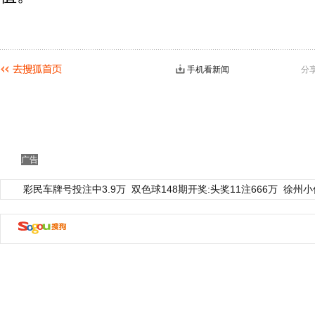
手机看新闻
分
广告
彩民车牌号投注中3.9万
双色球148期开奖:头奖11注666万
徐州小