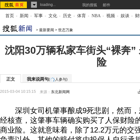
loading...
我的搜狐
邮件
首页
-
新闻
-
军事
-
文化
-
历史
-
体育
-
NBA
-
视频
-
娱谈
-
财
>
最新要闻
>
世态万象
沈阳30万辆私家车街头“裸奔”
险
正文
我来说两句
(
人参与)
2015-03-04 10:15:15
来源：
东北新闻网
深圳女司机肇事酿成9死悲剧，然而，
经核查，这肇事车辆确实购买了人保财险
商业险。这就意味着，除了12.2万元的交
负责以外，其他的赔付将由投保人自行承