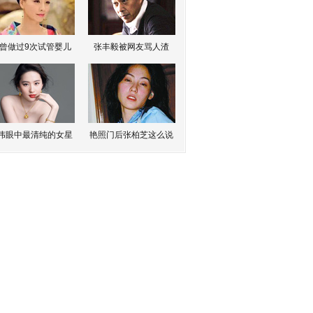
曾做过9次试管婴儿
张丰毅被网友骂人渣
伟眼中最清纯的女星
艳照门后张柏芝这么说