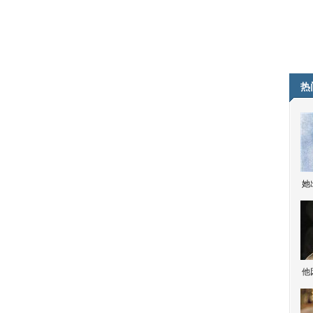
热
她
他