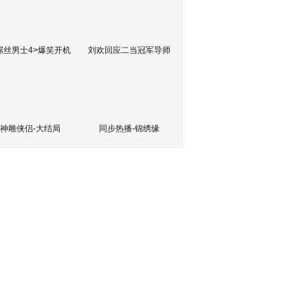
屌丝男士4>爆笑开机
刘欢回应二当冠军导师
神雕侠侣-大结局
同步热播-锦绣缘