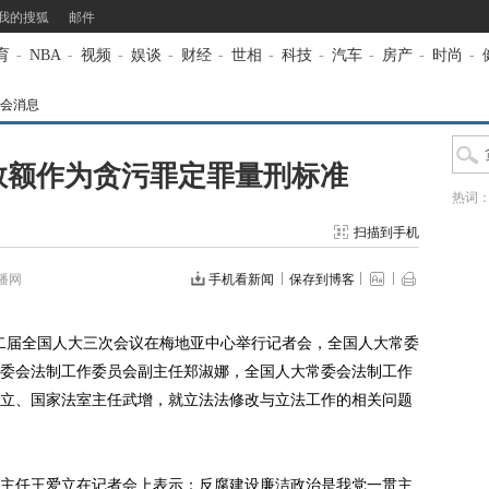
我的搜狐
邮件
育
-
NBA
-
视频
-
娱谈
-
财经
-
世相
-
科技
-
汽车
-
房产
-
时尚
-
两会消息
数额作为贪污罪定罪量刑标准
热词
扫描到手机
播网
手机看新闻
保存到博客
二届全国人大三次会议在梅地亚中心举行记者会，全国人大常委
委会法制工作委员会副主任郑淑娜，全国人大常委会法制工作
立、国家法室主任武增，就立法法修改与立法工作的相关问题
任王爱立在记者会上表示：反腐建设廉洁政治是我党一贯主