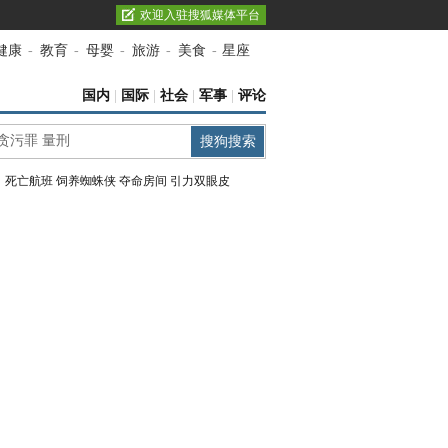
欢迎入驻搜狐媒体平台
健康
-
教育
-
母婴
-
旅游
-
美食
-
星座
国内
|
国际
|
社会
|
军事
|
评论
：
死亡航班
饲养蜘蛛侠
夺命房间
引力双眼皮