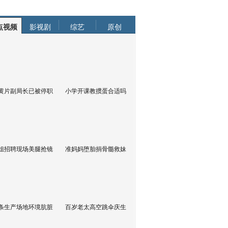
点视频
影视剧
综艺
原创
黄片副局长已被停职
小学开课教掼蛋合适吗
姐招聘现场美腿抢镜
准妈妈堕胎捐骨髓救妹
条生产场地环境肮脏
百岁老太高空跳伞庆生