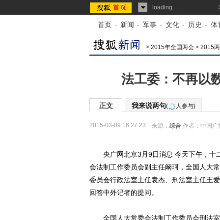
loading...
首页
-
新闻
-
军事
-
文化
-
历史
-
体
>
2015年全国两会
>
2015
法工委：不再以
正文
我来说两句
(
人参与)
2015-03-09 16:27:23
来源：
综合
作者：中国广
央广网北京3月9日消息 今天下午，十
会法制工作委员会副主任阚珂，全国人大常
委员会行政法室主任袁杰、刑法室主任王爱
回答中外记者的提问。
全国人大常委会法制工作委员会刑法室主