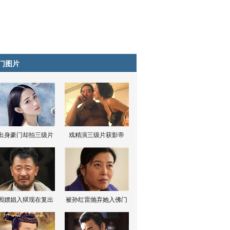
门图片
出身豪门却拍三级片
戏精演三级片获影帝
因嫖娼入狱现在复出
被孙红雷抛弃她入佛门