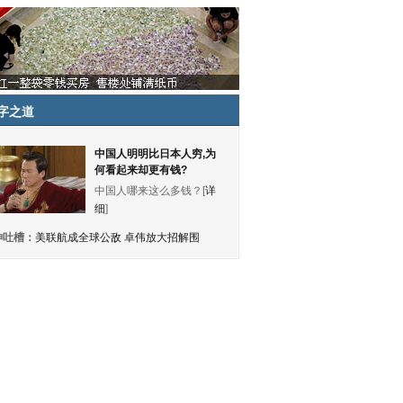
字之道
中国人明明比日本人穷,为
何看起来却更有钱?
中国人哪来这么多钱？[
详
细
]
神吐槽：
美联航成全球公敌 卓伟放大招解围