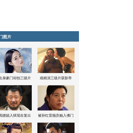
门图片
出身豪门却拍三级片
戏精演三级片获影帝
因嫖娼入狱现在复出
被孙红雷抛弃她入佛门