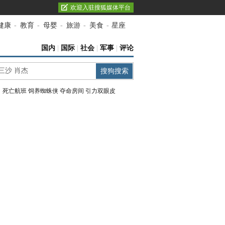
欢迎入驻搜狐媒体平台
健康
-
教育
-
母婴
-
旅游
-
美食
-
星座
国内
|
国际
|
社会
|
军事
|
评论
：
死亡航班
饲养蜘蛛侠
夺命房间
引力双眼皮