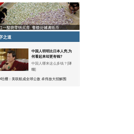
字之道
中国人明明比日本人穷,为
何看起来却更有钱?
中国人哪来这么多钱？[
详
细
]
神吐槽：
美联航成全球公敌 卓伟放大招解围