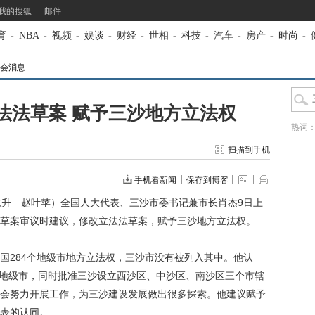
我的搜狐
邮件
育
-
NBA
-
视频
-
娱谈
-
财经
-
世相
-
科技
-
汽车
-
房产
-
时尚
-
两会消息
法法草案 赋予三沙地方立法权
热词
扫描到手机
手机看新闻
保存到博客
升 赵叶苹）全国人大代表、三沙市委书记兼市长肖杰9日上
草案审议时建议，修改立法法草案，赋予三沙地方立法权。
284个地级市地方立法权，三沙市没有被列入其中。他认
立的地级市，同时批准三沙设立西沙区、中沙区、南沙区三个市辖
会努力开展工作，为三沙建设发展做出很多探索。他建议赋予
表的认同。