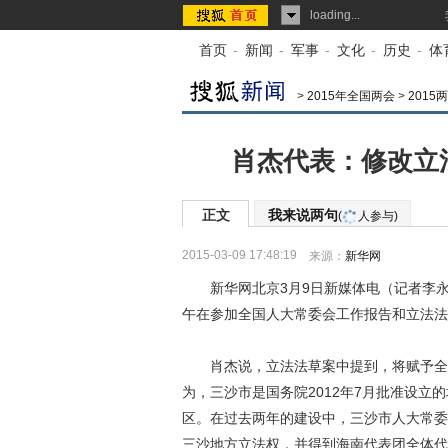
loading...
首页
-
新闻
-
军事
-
文化
-
历史
-
体
>
2015年全国两会
>
2015
肖杰代表：修改立
正文
我来说两句
(
人参与)
2015-03-09 17:48:19
来源：
新华网
新华网北京3月9日新媒体电（记者李永
午在参加全国人大常委会工作报告和立法法
肖杰说，立法法草案中提到，将赋予全国
为，三沙市是国务院2012年7月批准设
区。在过去两年的建设中，三沙市人大常委
三沙地方立法权，并得到海南代表团全体代