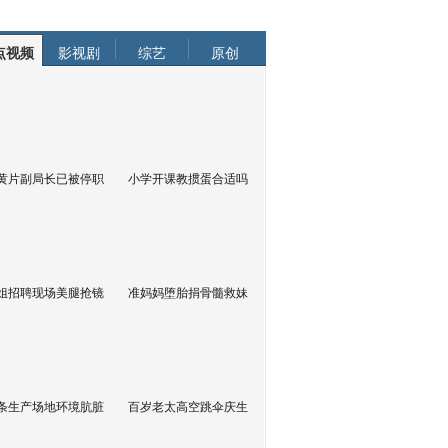
点视频
影视剧
综艺
原创
黄片副局长已被停职
小学开课教掼蛋合适吗
姐招聘现场美腿抢镜
准妈妈堕胎捐骨髓救妹
条生产场地环境肮脏
百岁老太高空跳伞庆生