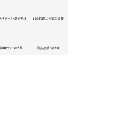
屌丝男士4>爆笑开机
刘欢回应二当冠军导师
神雕侠侣-大结局
同步热播-锦绣缘