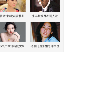
曾做过9次试管婴儿
张丰毅被网友骂人渣
伟眼中最清纯的女星
艳照门后张柏芝这么说