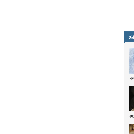
热
她
他