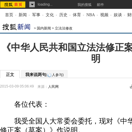
loading...
我的搜狐
邮件
首页
-
新闻
-
军事
-
文化
-
历史
-
体育
-
NBA
-
视频
-
娱谈
-
财
>
国内新闻
>
立法法修改
《中华人民共和国立法法修正
明
正文
我来说两句
(
人参与)
2015-03-09 05:06:49
来源：
人民网
各位代表：
我受全国人大常委会委托，现对《中华
修正案（草案）》作说明。