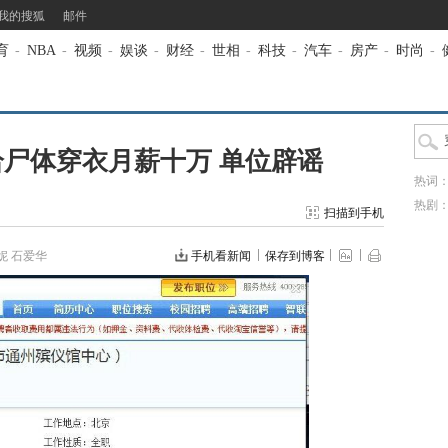
我的搜狐
邮件
育
-
NBA
-
视频
-
娱谈
-
财经
-
世相
-
科技
-
汽车
-
房产
-
时尚
-
尸体穿衣月薪十万 单位辟谣
热词
热剧
扫描到手机
妮 石爱华
手机看新闻
保存到博客