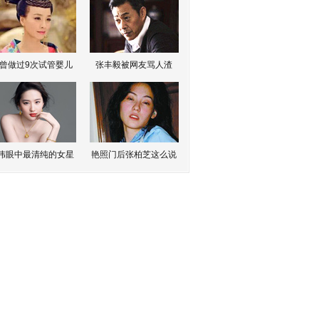
曾做过9次试管婴儿
张丰毅被网友骂人渣
伟眼中最清纯的女星
艳照门后张柏芝这么说