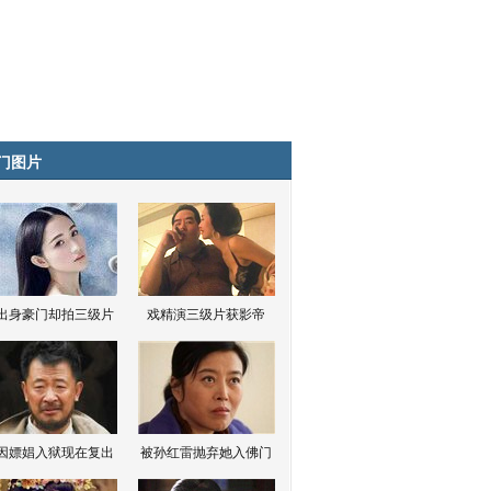
门图片
出身豪门却拍三级片
戏精演三级片获影帝
因嫖娼入狱现在复出
被孙红雷抛弃她入佛门