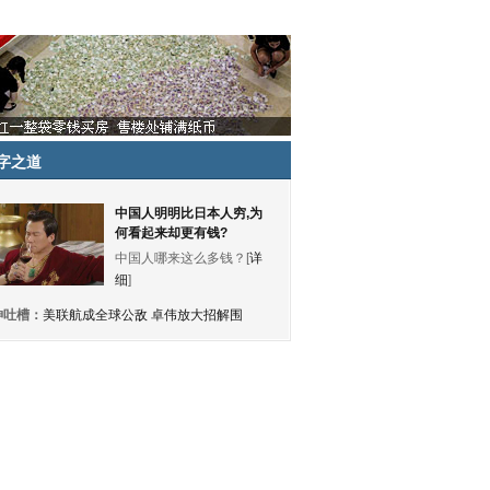
字之道
中国人明明比日本人穷,为
何看起来却更有钱?
中国人哪来这么多钱？[
详
细
]
神吐槽：
美联航成全球公敌 卓伟放大招解围