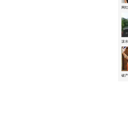
网
泼
破产