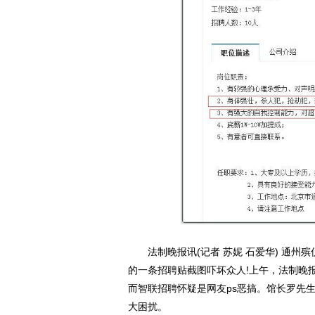
法制晚报讯(记者 苏妮 石爱华) 通州殡
的一条招聘贴截图吓坏众人!上午，法制晚
而智联招聘怀疑是网友ps恶搞。馆长罗先
大困扰。