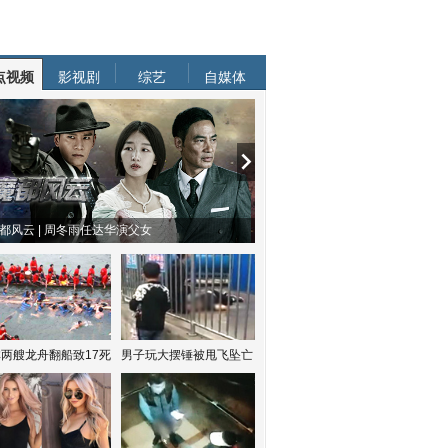
点视频
影视剧
综艺
自媒体
都风云 | 周冬雨任达华演父女
两艘龙舟翻船致17死
男子玩大摆锤被甩飞坠亡