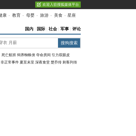
欢迎入驻搜狐媒体平台
健康
-
教育
-
母婴
-
旅游
-
美食
-
星座
国内
|
国际
|
社会
|
军事
|
评论
：
死亡航班
饲养蜘蛛侠
夺命房间
引力双眼皮
：
非正常事件
夏至未至
深夜食堂
楚乔传
刺客列传