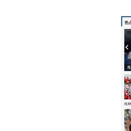
热
潼体验爱情哲学
南方有乔木 | “科创CP”渐入佳境
魔
桂林