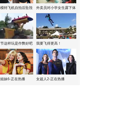
红模特飞机自拍后坠毁
外卖员对小学女生露下体
水节这样玩是作弊好吧
我要飞得更高！
姐妹6-正在热播
女超人2-正在热播