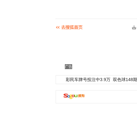
广告
彩民车牌号投注中3.9万
双色球148期