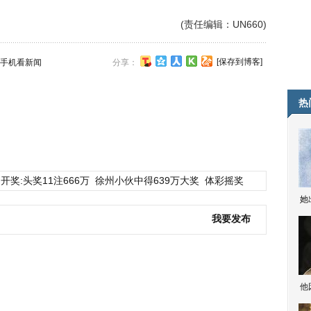
(责任编辑：UN660)
[保存到博客]
手机看新闻
分享：
热
开奖:头奖11注666万
徐州小伙中得639万大奖
体彩摇奖
她
我要发布
他