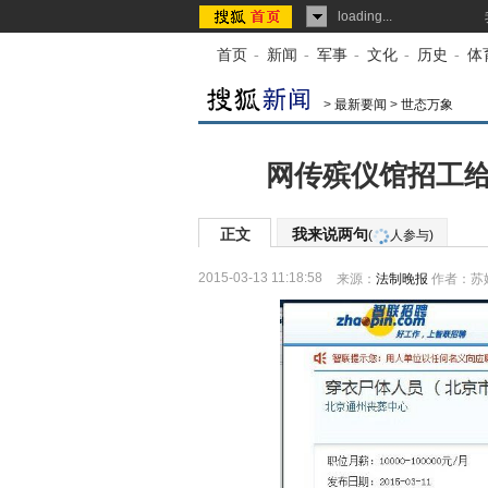
loading...
首页
-
新闻
-
军事
-
文化
-
历史
-
体
>
最新要闻
>
世态万象
网传殡仪馆招工给
正文
我来说两句
(
人参与)
2015-03-13 11:18:58
来源：
法制晚报
作者：苏