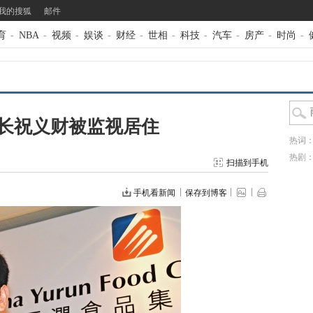
我的搜狐
邮件
育
-
NBA
-
视频
-
娱谈
-
财经
-
世相
-
科技
-
汽车
-
房产
-
时尚
-
长祝义财被监视居住
热词
热剧
扫描到手机
手机看新闻
保存到博客