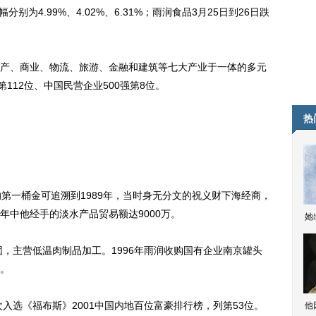
别为4.99%、4.02%、6.31%；雨润食品3月25日到26日跌
、商业、物流、旅游、金融和建筑等七大产业于一体的多元
112位、中国民营企业500强第8位。
热
一桶金可追溯到1989年，当时身无分文的祝义财下海经商，
年中他经手的淡水产品贸易额达9000万。
她
，主营低温肉制品加工。1996年雨润收购国有企业南京罐头
。
入选《福布斯》2001中国内地百位富豪排行榜，列第53位。
他