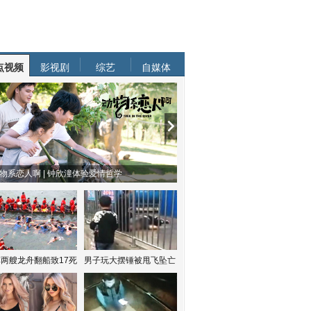
点视频
影视剧
综艺
自媒体
物系恋人啊 | 钟欣潼体验爱情哲学
南方有乔木 | “科创CP”渐入佳境
两艘龙舟翻船致17死
男子玩大摆锤被甩飞坠亡