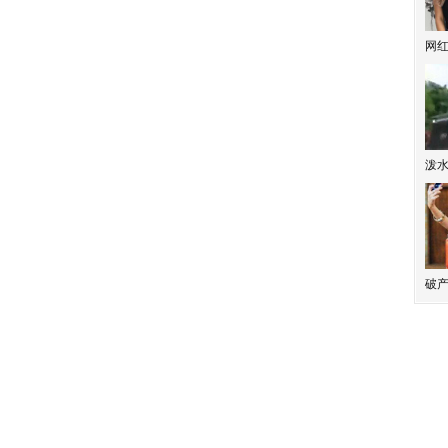
网
泼
破产