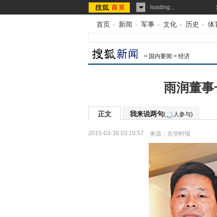
loading...
首页
-
新闻
-
军事
-
文化
-
历史
-
体
>
国内要闻
>
经济
雨润董事
正文
我来说两句
(
人参与)
2015-03-30 03:10:57
来源：
京华时报