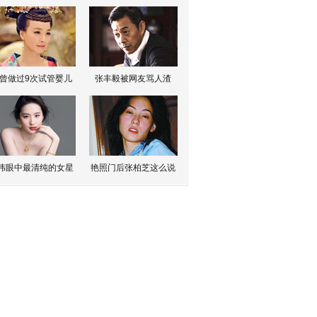
曾做过9次试管婴儿
张丰毅被网友骂人渣
伟眼中最清纯的女星
艳照门后张柏芝这么说