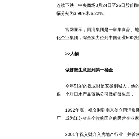
连续下跌，中央商场3月24日至26日股价跌幅分
幅分别为3.98%和6.22%。
官网显示，雨润集团是一家集食品、地产
化企业集团，综合实力位列中国企业500强第
>>人物
做虾蟹生意掘到第一桶金
今年51岁的祝义财是安徽桐城人，他的第
跟一个对日水产品贸易公司做虾蟹生意，一
1992年底，祝义财到南京创立雨润集团
厂，成为江苏省首个收购国企的民营企业家
2001年祝义财介入房地产行业，并首次