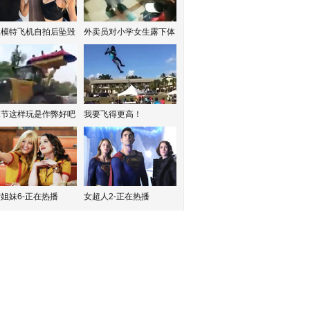
红模特飞机自拍后坠毁
外卖员对小学女生露下体
水节这样玩是作弊好吧
我要飞得更高！
姐妹6-正在热播
女超人2-正在热播