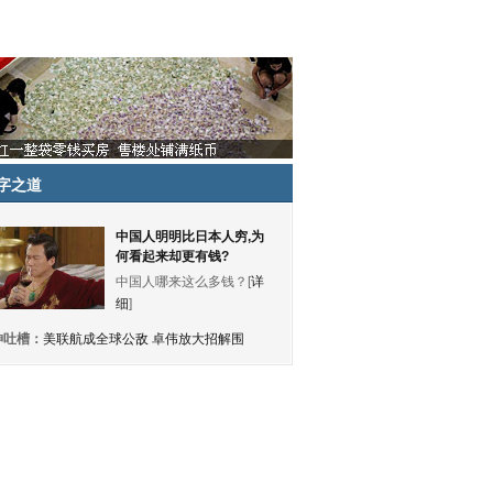
字之道
中国人明明比日本人穷,为
何看起来却更有钱?
中国人哪来这么多钱？[
详
细
]
神吐槽：
美联航成全球公敌 卓伟放大招解围