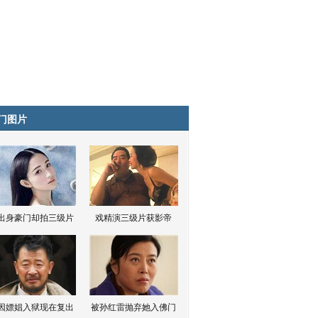
门图片
出身豪门却拍三级片
戏精演三级片获影帝
因嫖娼入狱现在复出
被孙红雷抛弃她入佛门