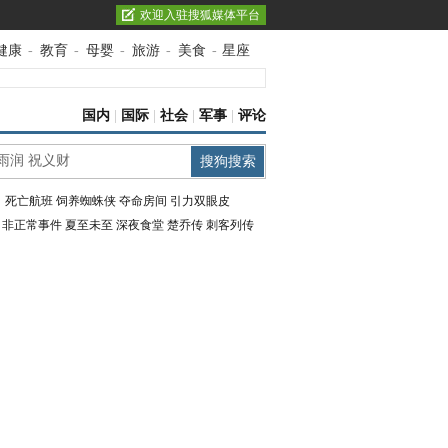
欢迎入驻搜狐媒体平台
健康
-
教育
-
母婴
-
旅游
-
美食
-
星座
国内
|
国际
|
社会
|
军事
|
评论
：
死亡航班
饲养蜘蛛侠
夺命房间
引力双眼皮
：
非正常事件
夏至未至
深夜食堂
楚乔传
刺客列传