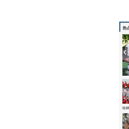
热
动
桂林