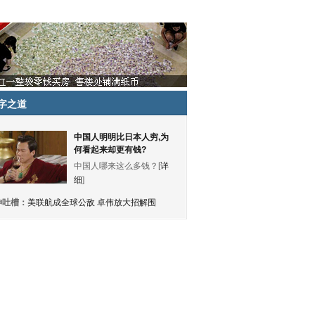
字之道
中国人明明比日本人穷,为
何看起来却更有钱?
中国人哪来这么多钱？[
详
细
]
神吐槽：
美联航成全球公敌 卓伟放大招解围