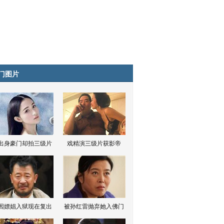
门图片
出身豪门却拍三级片
戏精演三级片获影帝
因嫖娼入狱现在复出
被孙红雷抛弃她入佛门