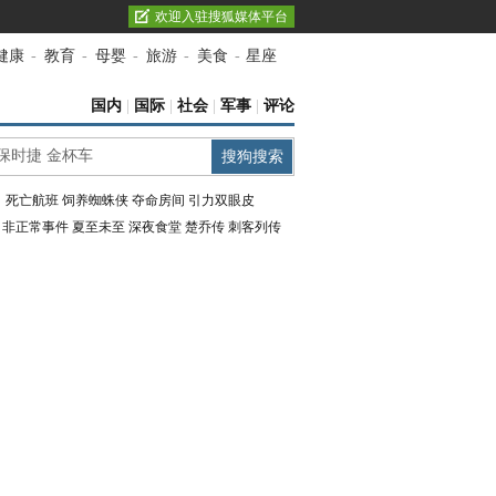
欢迎入驻搜狐媒体平台
健康
-
教育
-
母婴
-
旅游
-
美食
-
星座
国内
|
国际
|
社会
|
军事
|
评论
：
死亡航班
饲养蜘蛛侠
夺命房间
引力双眼皮
：
非正常事件
夏至未至
深夜食堂
楚乔传
刺客列传