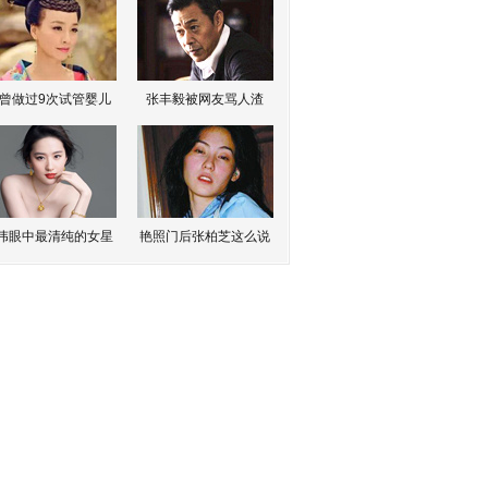
曾做过9次试管婴儿
张丰毅被网友骂人渣
伟眼中最清纯的女星
艳照门后张柏芝这么说