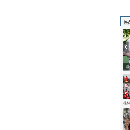
热
动
桂林