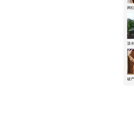
网
泼
破产