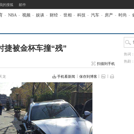
我的搜狐
邮件
育
-
NBA
-
视频
-
娱谈
-
财经
-
世相
-
科技
-
汽车
-
房产
-
时尚
-
保时捷被金杯车撞“残”
热词
热剧
扫描到手机
天龙
手机看新闻
保存到博客