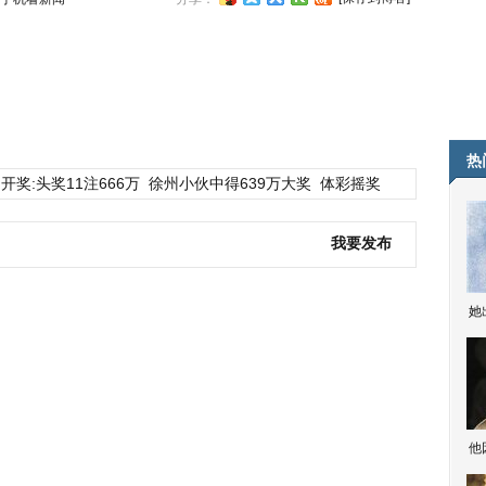
热
开奖:头奖11注666万
徐州小伙中得639万大奖
体彩摇奖
我要发布
她
他