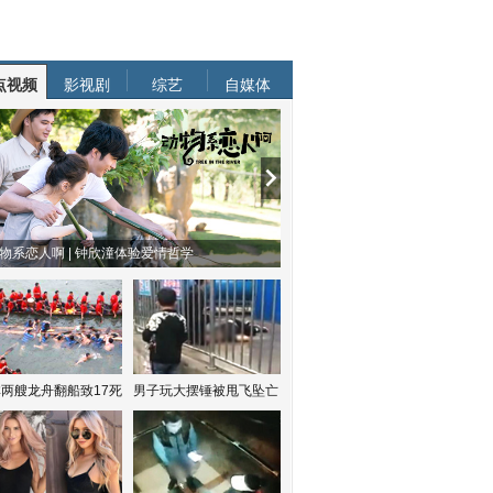
点视频
影视剧
综艺
自媒体
物系恋人啊 | 钟欣潼体验爱情哲学
南方有乔木 | “科创CP”渐入佳境
两艘龙舟翻船致17死
男子玩大摆锤被甩飞坠亡