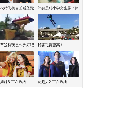
红模特飞机自拍后坠毁
外卖员对小学女生露下体
水节这样玩是作弊好吧
我要飞得更高！
姐妹6-正在热播
女超人2-正在热播