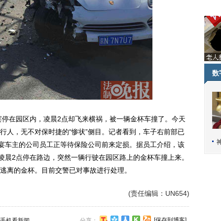
数
宴停在园区内，凌晨2点却飞来横祸，被一辆金杯车撞了。今天
行人，无不对保时捷的“惨状”侧目。记者看到，车子右前部已
卡宴车主的公司员工正等待保险公司前来定损。据员工介绍，该
。凌晨2点停在路边，突然一辆行驶在园区路上的金杯车撞上来。
逃离的金杯。目前交警已对事故进行处理。
(责任编辑：UN654)
[保存到博客]
手机看新闻
分享：