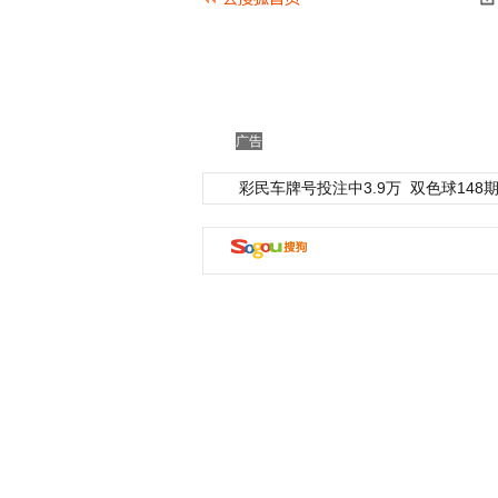
广告
彩民车牌号投注中3.9万
双色球148期