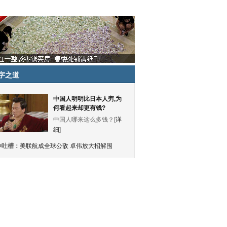
字之道
中国人明明比日本人穷,为
何看起来却更有钱?
中国人哪来这么多钱？[
详
细
]
神吐槽：
美联航成全球公敌 卓伟放大招解围