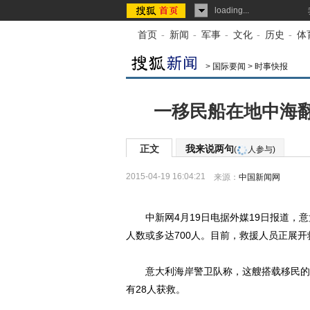
loading...
首页
-
新闻
-
军事
-
文化
-
历史
-
体
>
国际要闻
>
时事快报
一移民船在地中海翻
正文
我来说两句
(
人参与)
2015-04-19 16:04:21
来源：
中国新闻网
中新网4月19日电据外媒19日报道，意
人数或多达700人。目前，救援人员正展开
意大利海岸警卫队称，这艘搭载移民的船只
有28人获救。