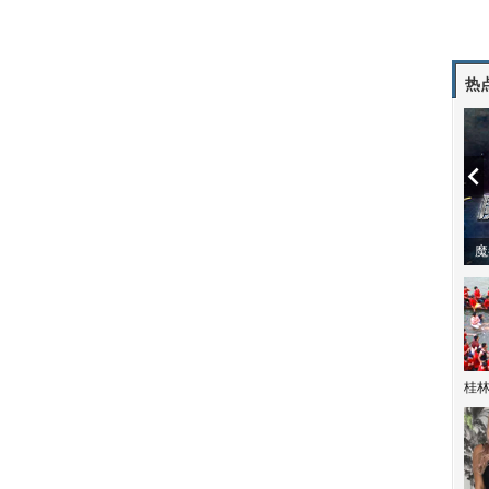
热
潼体验爱情哲学
南方有乔木 | “科创CP”渐入佳境
魔
桂林