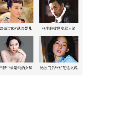
曾做过9次试管婴儿
张丰毅被网友骂人渣
伟眼中最清纯的女星
艳照门后张柏芝这么说