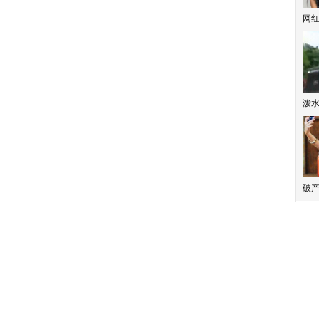
网
泼
破产