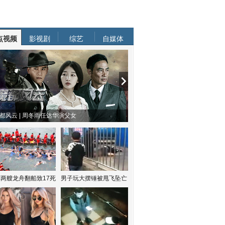
点视频
影视剧
综艺
自媒体
都风云 | 周冬雨任达华演父女
两艘龙舟翻船致17死
男子玩大摆锤被甩飞坠亡