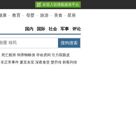
欢迎入驻搜狐媒体平台
健康
-
教育
-
母婴
-
旅游
-
美食
-
星座
国内
|
国际
|
社会
|
军事
|
评论
：
死亡航班
饲养蜘蛛侠
夺命房间
引力双眼皮
：
非正常事件
夏至未至
深夜食堂
楚乔传
刺客列传