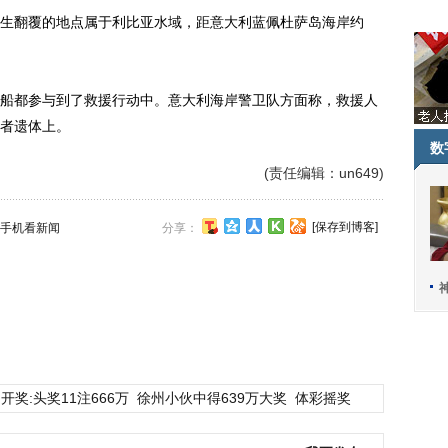
翻覆的地点属于利比亚水域，距意大利蓝佩杜萨岛海岸约
都参与到了救援行动中。意大利海岸警卫队方面称，救援人
者遗体上。
数
(责任编辑：un649)
[保存到博客]
手机看新闻
分享：
开奖:头奖11注666万
徐州小伙中得639万大奖
体彩摇奖