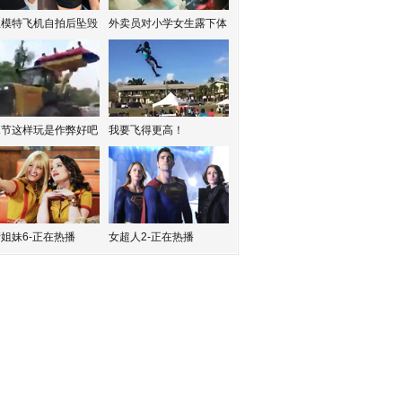
红模特飞机自拍后坠毁
外卖员对小学女生露下体
水节这样玩是作弊好吧
我要飞得更高！
姐妹6-正在热播
女超人2-正在热播