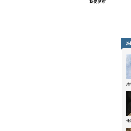
我要发布
热
她
他