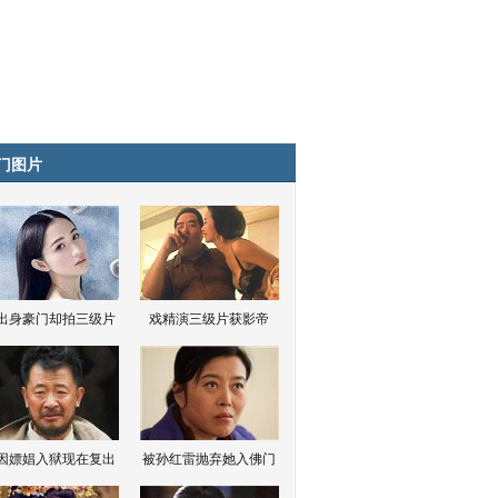
门图片
出身豪门却拍三级片
戏精演三级片获影帝
因嫖娼入狱现在复出
被孙红雷抛弃她入佛门