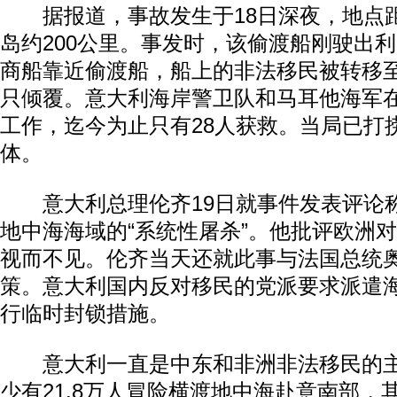
据报道，事故发生于18日深夜，地点
岛约200公里。事发时，该偷渡船刚驶出
商船靠近偷渡船，船上的非法移民被转移
只倾覆。意大利海岸警卫队和马耳他海军
工作，迄今为止只有28人获救。当局已打
体。
意大利总理伦齐19日就事件发表评论
地中海海域的“系统性屠杀”。他批评欧洲
视而不见。伦齐当天还就此事与法国总统
策。意大利国内反对移民的党派要求派遣
行临时封锁措施。
意大利一直是中东和非洲非法移民的主
少有21.8万人冒险横渡地中海赴意南部，其