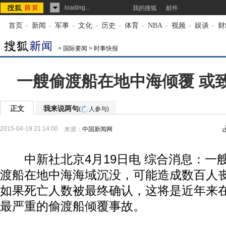
loading...
我的搜狐
邮件
首页
-
新闻
-
军事
-
文化
-
历史
-
体育
-
NBA
-
视频
-
娱谈
-
财
>
国际要闻
>
时事快报
一艘偷渡船在地中海倾覆 或
正文
我来说两句
(
人参与)
2015-04-19 21:14:00
来源：
中国新闻网
中新社北京4月19日电 综合消息：一艘
渡船在地中海海域沉没，可能造成数百人
如果死亡人数被最终确认，这将是近年来
最严重的偷渡船倾覆事故。