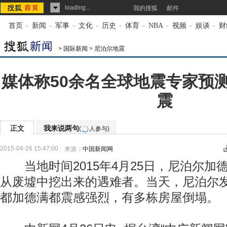
loading...
我的搜狐
邮件
首页
-
新闻
-
军事
-
文化
-
历史
-
体育
-
NBA
-
视频
-
娱谈
-
财
>
国际新闻
>
尼泊尔地震
媒体称50余名全球地震专家预
震
正文
我来说两句
(
人参与)
2015-04-26 15:47:00
来源：
中国新闻网
当地时间2015年4月25日，尼泊尔加
从废墟中挖出来的遇难者。当天，尼泊尔发
都加德满都震感强烈，有多栋房屋倒塌。