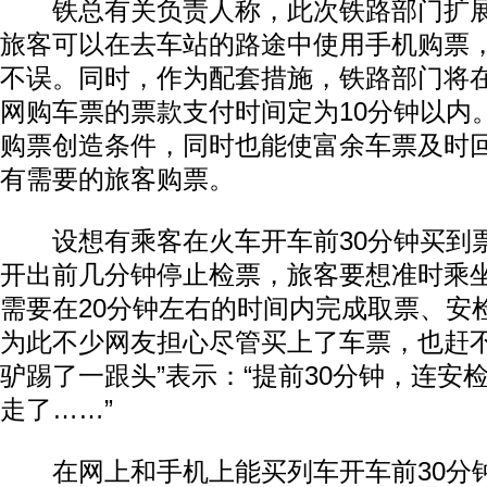
铁总有关负责人称，此次铁路部门扩展
旅客可以在去车站的路途中使用手机购票
不误。同时，作为配套措施，铁路部门将
网购车票的票款支付时间定为10分钟以内
购票创造条件，同时也能使富余车票及时
有需要的旅客购票。
设想有乘客在火车开车前30分钟买到
动物系恋人啊 | 钟欣潼体验爱情哲学
南方
开出前几分钟停止检票，旅客要想准时乘
需要在20分钟左右的时间内完成取票、安
为此不少网友担心尽管买上了车票，也赶不
驴踢了一跟头”表示：“提前30分钟，连安
走了……”
在网上和手机上能买列车开车前30分