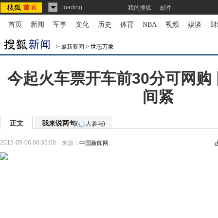
loading...
我的搜狐
邮件
首页
-
新闻
-
军事
-
文化
-
历史
-
体育
-
NBA
-
视频
-
娱谈
-
财
>
最新要闻
>
世态万象
今起火车票开车前30分可网购
间紧
正文
我来说两句
(
人参与)
2015-05-06 00:35:09
来源：
中国新闻网