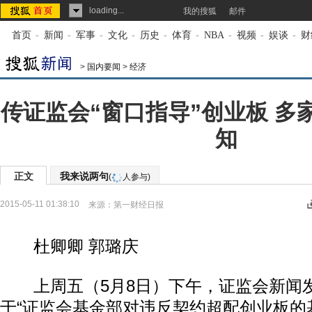
loading...
我的搜狐
邮件
首页
-
新闻
-
军事
-
文化
-
历史
-
体育
-
NBA
-
视频
-
娱谈
-
财
>
国内要闻
>
经济
传证监会“窗口指导”创业板 多
知
正文
我来说两句
(
人参与)
2015-05-11 01:38:10
来源：
第一财经日报
杜卿卿 郭璐庆
上周五（5月8日）下午，证监会新闻
于“证监会基金部对违反契约超配创业板的