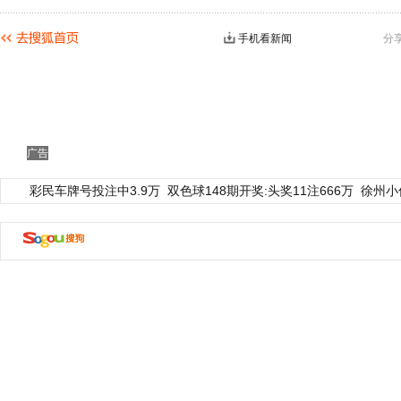
手机看新闻
分
广告
彩民车牌号投注中3.9万
双色球148期开奖:头奖11注666万
徐州小
动物系恋人啊 | 钟欣潼体验爱情哲学
南方