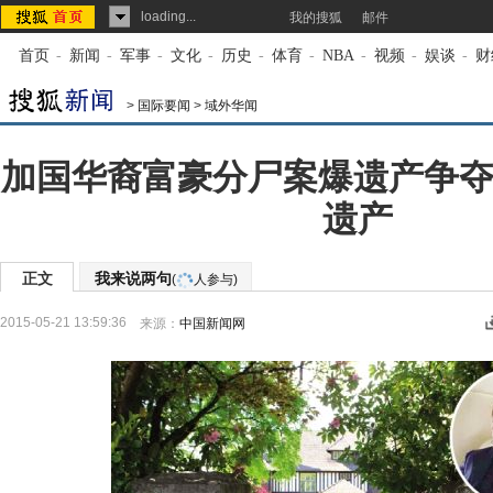
loading...
我的搜狐
邮件
首页
-
新闻
-
军事
-
文化
-
历史
-
体育
-
NBA
-
视频
-
娱谈
-
财
>
国际要闻
>
域外华闻
加国华裔富豪分尸案爆遗产争夺
遗产
正文
我来说两句
(
人参与)
2015-05-21 13:59:36
来源：
中国新闻网