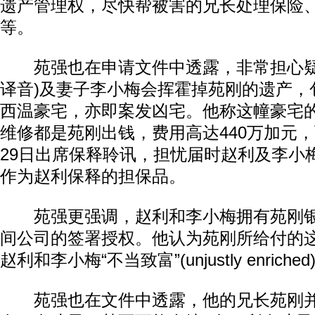
遗产管理权，尽快帮被害的兄长处理保险
等。
苑强也在申请文件中透露，非常担心疑犯赵利
译音)及妻子李小梅会挥霍掉苑刚的遗产，
西温豪宅，亦即案发凶宅。他称这幢豪宅
维修都是苑刚出钱，费用高达440万加元
29日出席保释聆讯，担忧届时赵利及李小
作为赵利保释的担保品。
苑强更强调，赵利和李小梅拥有苑刚银
间公司的签署授权。他认为苑刚所给付的
赵利和李小梅“不当致富”(unjustly enriched
苑强也在文件中透露，他的兄长苑刚并