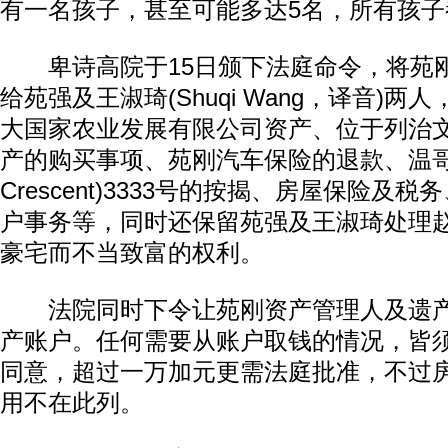
有一名孩子，甚至可能多达5名，所有孩子
卑诗高院于15日颁下法庭命令，将苑
给苑强及王淑琦(Shuqi Wang，译音)
大国家农业发展有限公司资产、位于列治文C
产的购买事项、苑刚汽车保险的退款、温哥华
Crescent)3333号的按揭、房屋保险及
户事务等，同时还保留苑强及王淑琦处理
动物系恋人啊 | 钟欣潼体验爱情哲学
南方
豪宅而不当致富的权利。
法院同时下令让苑刚资产管理人及遗产
产账户。任何需要从账户取钱的情况，皆
同意，超过一万加元更需法庭批准，不过
用不在此列。