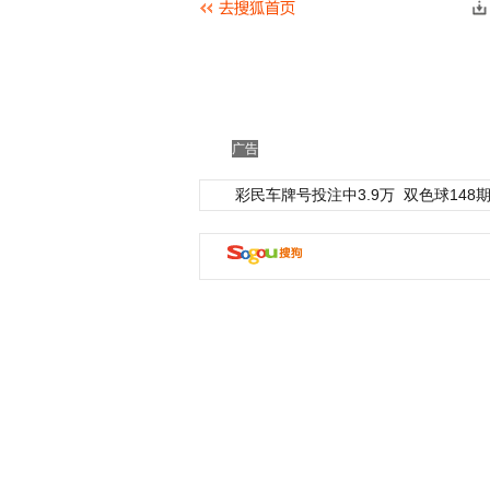
广告
彩民车牌号投注中3.9万
双色球148期