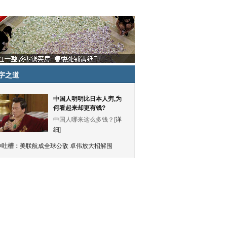
字之道
中国人明明比日本人穷,为
何看起来却更有钱?
中国人哪来这么多钱？[
详
细
]
神吐槽：
美联航成全球公敌 卓伟放大招解围