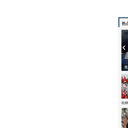
热
潼体验爱情哲学
南方有乔木 | “科创CP”渐入佳境
魔
桂林