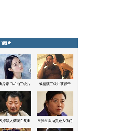
门图片
出身豪门却拍三级片
戏精演三级片获影帝
因嫖娼入狱现在复出
被孙红雷抛弃她入佛门