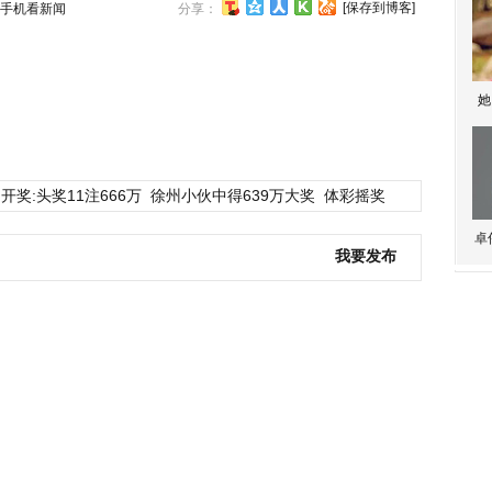
[保存到博客]
手机看新闻
分享：
她
开奖:头奖11注666万
徐州小伙中得639万大奖
体彩摇奖
卓
我要发布