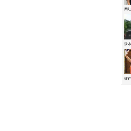
网
泼
破产