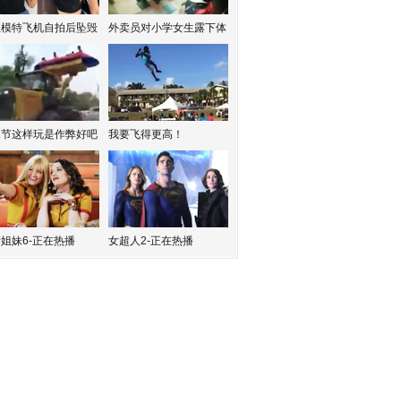
红模特飞机自拍后坠毁
外卖员对小学女生露下体
水节这样玩是作弊好吧
我要飞得更高！
姐妹6-正在热播
女超人2-正在热播