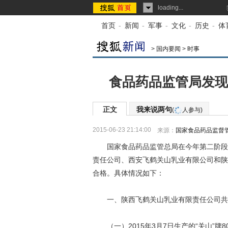
loading...
首页
-
新闻
-
军事
-
文化
-
历史
-
体
>
国内要闻
>
时事
食品药品监管局发现
正文
我来说两句
(
人参与)
2015-06-23 21:14:00
来源：
国家食品药品监督
国家食品药品监管总局在今年第二阶段婴
责任公司、西安飞鹤关山乳业有限公司和陕
合格。具体情况如下：
一、陕西飞鹤关山乳业有限责任公司共有
（一）2015年3月7日生产的“关山”牌8