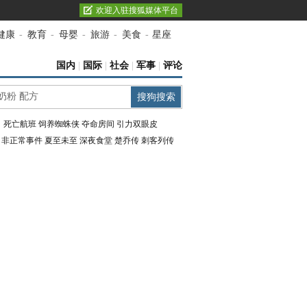
欢迎入驻搜狐媒体平台
健康
-
教育
-
母婴
-
旅游
-
美食
-
星座
国内
|
国际
|
社会
|
军事
|
评论
：
死亡航班
饲养蜘蛛侠
夺命房间
引力双眼皮
：
非正常事件
夏至未至
深夜食堂
楚乔传
刺客列传