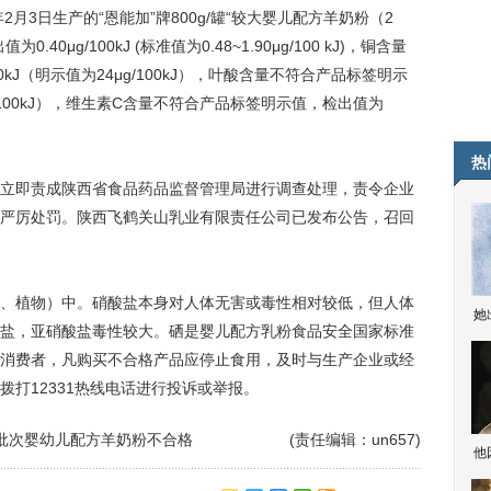
3日生产的“恩能加”牌800g/罐“较大婴儿配方羊奶粉（2
μg/100kJ (标准值为0.48~1.90μg/100 kJ)，铜含量
0kJ（明示值为24μg/100kJ），叶酸含量不符合产品标签明示
μg/100kJ），维生素C含量不符合产品标签明示值，检出值为
热
即责成陕西省食品药品监督管理局进行调查处理，责令企业
严厉处罚。陕西飞鹤关山乳业有限责任公司已发布公告，召回
植物）中。硝酸盐本身对人体无害或毒性相对较低，但人体
她
盐，亚硝酸盐毒性较大。硒是婴儿配方乳粉食品安全国家标准
消费者，凡购买不合格产品应停止食用，及时与生产企业或经
打12331热线电话进行投诉或举报。
批次婴幼儿配方羊奶粉不合格
(责任编辑：un657)
他