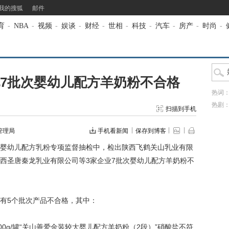
我的搜狐
邮件
育
-
NBA
-
视频
-
娱谈
-
财经
-
世相
-
科技
-
汽车
-
房产
-
时尚
-
7批次婴幼儿配方羊奶粉不合格
热词
热剧
扫描到手机
管理局
手机看新闻
保存到博客
幼儿配方乳粉专项监督抽检中，检出陕西飞鹤关山乳业有限
西圣唐秦龙乳业有限公司等3家企业7批次婴幼儿配方羊奶粉不
5个批次产品不合格，其中：
00g/罐“关山善爱金装较大婴儿配方羊奶粉（2段）”硝酸盐不符