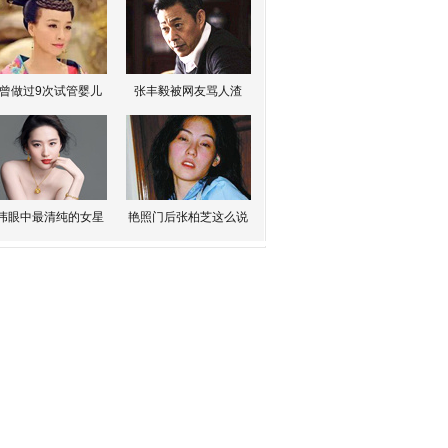
曾做过9次试管婴儿
张丰毅被网友骂人渣
伟眼中最清纯的女星
艳照门后张柏芝这么说