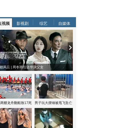
点视频
影视剧
综艺
自媒体
都风云 | 周冬雨任达华演父女
两艘龙舟翻船致17死
男子玩大摆锤被甩飞坠亡