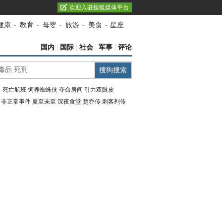
欢迎入驻搜狐媒体平台
健康
-
教育
-
母婴
-
旅游
-
美食
-
星座
国内
|
国际
|
社会
|
军事
|
评论
：
死亡航班
饲养蜘蛛侠
夺命房间
引力双眼皮
：
非正常事件
夏至未至
深夜食堂
楚乔传
刺客列传