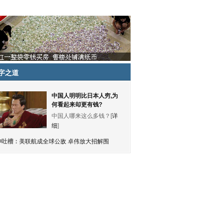
字之道
中国人明明比日本人穷,为
何看起来却更有钱?
中国人哪来这么多钱？[
详
细
]
神吐槽：
美联航成全球公敌 卓伟放大招解围