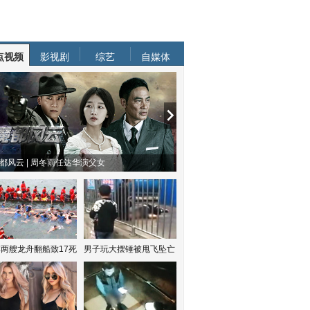
点视频
影视剧
综艺
自媒体
都风云 | 周冬雨任达华演父女
两艘龙舟翻船致17死
男子玩大摆锤被甩飞坠亡