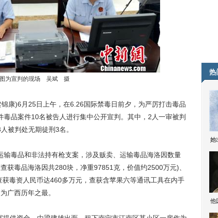
热
为宣判的现场 吴斌 摄
锦康)6月25日上午，在6.26国际禁毒日前夕，为严厉打击毒品
件毒品案件10名被告人进行集中公开宣判。其中，2人一审被判
3人被判处无期徒刑3名。
她
输毒品和非法持有枪支案，涉及贩卖、运输毒品海洛因数量
获毒品海洛因共280块，净重97851克，价值约2500万元)、
查获毒资人民币达460多万元，查获含苹果六等通讯工具在内手
均为广西历年之最。
他