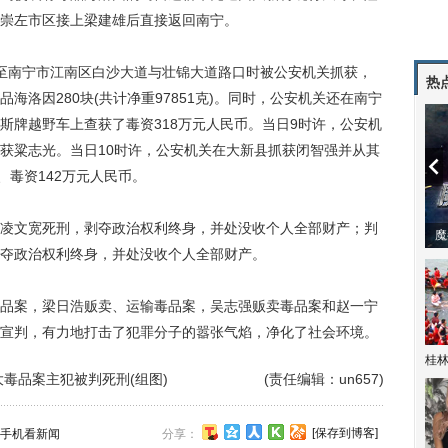
崇左市区接上梁建雄后直接返回南宁。
行至南宁市江南区白沙大道与壮锦大道路口时被公安机关抓获，
热
海洛因280块(共计净重97851克)。同时，公安机关还在南宁
斯牌越野车上查获了毒资318万元人民币。当日9时许，公安机
获粱志光。当日10时许，公安机关在大新县抓获闭智强并从其
、毒资142万元人民币。
文宽死刑，剥夺政治权利终身，并处没收个人全部财产；判
潼体验爱情哲学
南方有乔木 | “科创CP”渐入佳境
魔
夺政治权利终身，并处没收个人全部财产。
案，梁日浩贩卖、运输毒品案，吴志强贩卖毒品案和赵一宁
宣判，有力地打击了犯罪分子的嚣张气焰，净化了社会环境。
桂林
毒品案主犯被判死刑(组图)
(责任编辑：un657)
[保存到博客]
手机看新闻
分享：