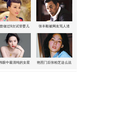
曾做过9次试管婴儿
张丰毅被网友骂人渣
伟眼中最清纯的女星
艳照门后张柏芝这么说