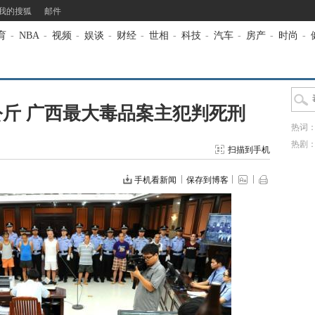
我的搜狐
邮件
育
-
NBA
-
视频
-
娱谈
-
财经
-
世相
-
科技
-
汽车
-
房产
-
时尚
-
斤 广西最大毒品案主犯判死刑
热词
热剧
扫描到手机
手机看新闻
保存到博客