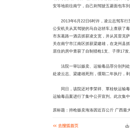
安等地前往南宁，自己则驾驶五菱面包车到
2013年6月22日6时许，凌云志驾车
公安机关从其驾驶的马自达轿车上查获了毒品
市东葛路一酒店抓获凌文宽，并从其雷克萨
关在南宁市江南区抓获梁建雄，在龙州县抓
居住的房中查获了自制猎枪1支、子弹17发
法院一审以贩卖、运输毒品罪分别判处凌
动物系恋人啊 | 钟欣
处凌云志、梁建雄死刑，缓期二年执行，剥
同日，该院还对李荣祥、覃桂钦运输毒品
运输毒品案进行了集中公开宣判。此次集中
原标题：持枪贩卖海洛因近百公斤 广西最大