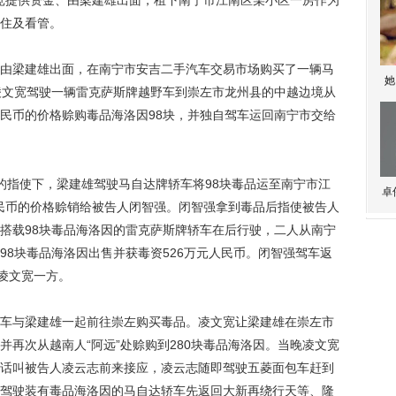
宽提供资金、由梁建雄出面，租下南宁市江南区某小区一房作为
住及看管。
、由梁建雄出面，在南宁市安吉二手汽车交易市场购买了一辆马
她
凌文宽驾驶一辆雷克萨斯牌越野车到崇左市龙州县的中越边境从
元人民币的价格赊购毒品海洛因98块，并独自驾车运回南宁市交给
宽的指使下，梁建雄驾驶马自达牌轿车将98块毒品运至南宁市江
卓
人民币的价格赊销给被告人闭智强。闭智强拿到毒品后指使被告人
搭载98块毒品海洛因的雷克萨斯牌轿车在后行驶，二人从南宁
98块毒品海洛因出售并获毒资526万元人民币。闭智强驾车返
给凌文宽一方。
轿车与梁建雄一起前往崇左购买毒品。凌文宽让梁建雄在崇左市
再次从越南人“阿远”处赊购到280块毒品海洛因。当晚凌文宽
话叫被告人凌云志前来接应，凌云志随即驾驶五菱面包车赶到
驾驶装有毒品海洛因的马自达轿车先返回大新再绕行天等、隆