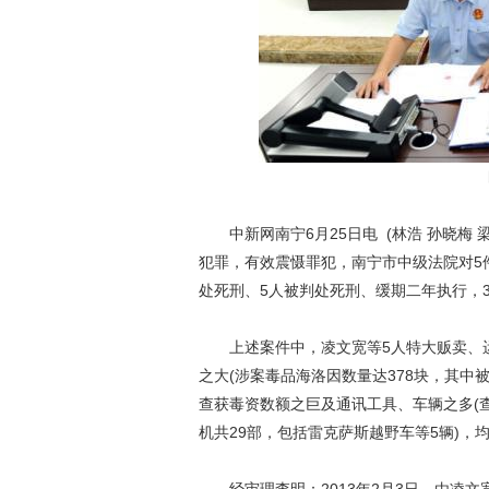
图
中新网南宁6月25日电 (林浩 孙晓梅 梁
犯罪，有效震慑罪犯，南宁市中级法院对5
处死刑、5人被判处死刑、缓期二年执行，
上述案件中，凌文宽等5人特大贩卖、运
之大(涉案毒品海洛因数量达378块，其中被查
查获毒资数额之巨及通讯工具、车辆之多(
机共29部，包括雷克萨斯越野车等5辆)，