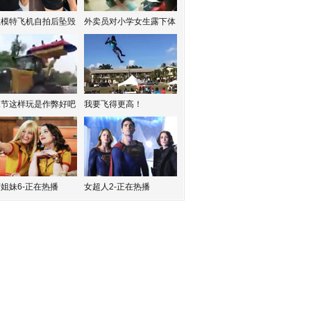
红模特飞机自拍后坠毁
外卖员对小学女生露下体
水节这样玩是作弊好吧
我要飞得更高！
姐妹6-正在热播
女超人2-正在热播