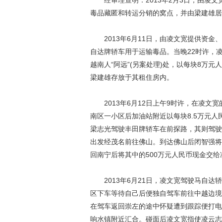
经审理查明：2013年2月3日，由凌文
毒品藏匿和转运分销的窝点，并由梁建雄居
2013年6月11日，由凌文宽提供资金
自达牌轿车用于运输毒品。当晚22时许，
越南人“阿远”(另案处理)处，以每块8万
梁建雄存放于其租住房内。
2013年6月12日上午9时许，在凌文
南区一小区后加油站附近以每块8.5万元
梁志光驾驶丰田牌轿车在前探路，其则驾驶
出发经茂名前往佛山。到达佛山后闭智强将
回南宁后将其中的500万元人民币现金交
2013年6月21日，凌文宽驾驶马自达
区下车等待自己后便独自驾车前往中越边境并
在驾车返回崇左的途中怀疑遭到跟踪便打电
响水镇附近汇合。碰面后凌文宽指使凌云志