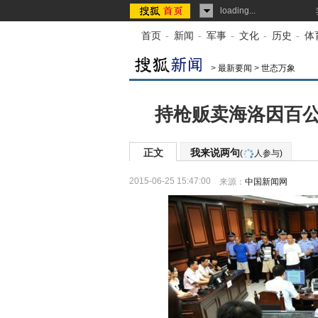
loading...
首页
-
新闻
-
军事
-
文化
-
历史
-
体
>
最新要闻
>
世态万象
持枪贩卖海洛因百公
正文
我来说两句
(
人参与)
2015-06-25 15:47:00
来源：
中国新闻网