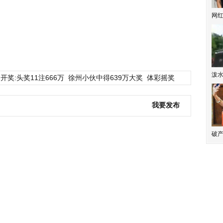
网
泼
开奖:头奖11注666万
徐州小伙中得639万大奖
体彩摇奖
我要发布
破产