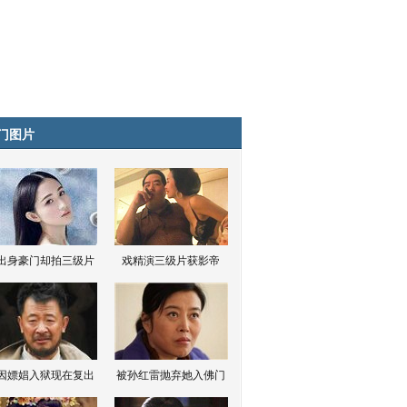
门图片
出身豪门却拍三级片
戏精演三级片获影帝
因嫖娼入狱现在复出
被孙红雷抛弃她入佛门