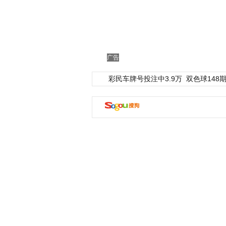
广告
彩民车牌号投注中3.9万
双色球148期