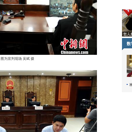
数
图为宣判现场 吴斌 摄