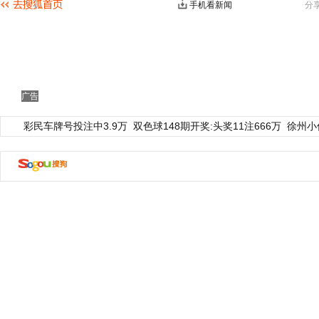
手机看新闻
分
广告
彩民车牌号投注中3.9万
双色球148期开奖:头奖11注666万
徐州小