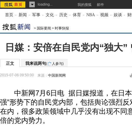
loading...
我的搜狐
邮件
首页
-
新闻
-
军事
-
文化
-
历史
-
体育
-
NBA
-
视频
-
娱谈
-
财
>
国际要闻
>
时事快报
日媒：安倍在自民党内“独大”
正文
我来说两句
(
人参与)
2015-07-06 09:50:00
来源：
中国新闻网
中新网7月6日电 据日媒报道，在日本
强”形势下的自民党内部，包括舆论强烈反
在内，很多政策领域中几乎没有出现不同
倍的党内势力。