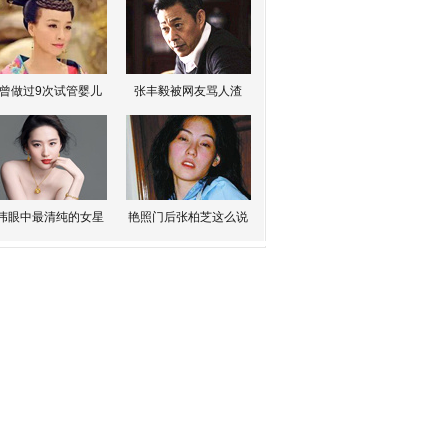
曾做过9次试管婴儿
张丰毅被网友骂人渣
伟眼中最清纯的女星
艳照门后张柏芝这么说