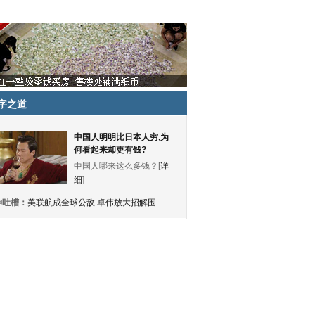
字之道
中国人明明比日本人穷,为
何看起来却更有钱?
中国人哪来这么多钱？[
详
细
]
神吐槽：
美联航成全球公敌 卓伟放大招解围