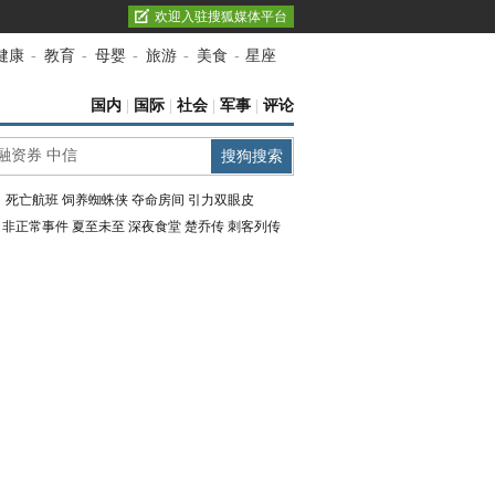
欢迎入驻搜狐媒体平台
健康
-
教育
-
母婴
-
旅游
-
美食
-
星座
国内
|
国际
|
社会
|
军事
|
评论
：
死亡航班
饲养蜘蛛侠
夺命房间
引力双眼皮
：
非正常事件
夏至未至
深夜食堂
楚乔传
刺客列传