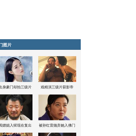
门图片
出身豪门却拍三级片
戏精演三级片获影帝
因嫖娼入狱现在复出
被孙红雷抛弃她入佛门