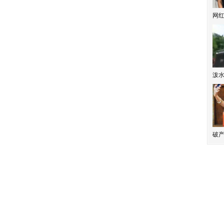
网
泼
破产