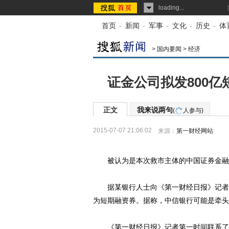
loading...
首页
-
新闻
-
军事
-
文化
-
历史
-
体
>
国内要闻
>
经济
证金公司拟发800亿
正文
我来说两句
(
人参与)
2015-07-07 21:06:02
来源：
第一财经网站
被认为是本次救市主体的中国证券金融股份
据某银行人士向《第一财经日报》记者透
为短期融资券。据称，中信银行可能是牵头
《第一财经日报》记者第一时间联系了