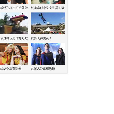
红模特飞机自拍后坠毁
外卖员对小学女生露下体
水节这样玩是作弊好吧
我要飞得更高！
姐妹6-正在热播
女超人2-正在热播