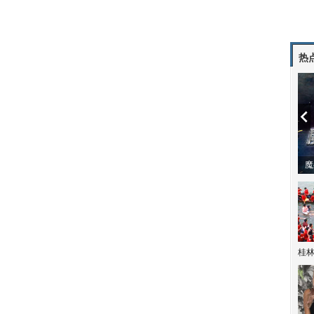
热
潼体验爱情哲学
南方有乔木 | “科创CP”渐入佳境
魔
桂林