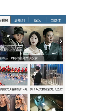
点视频
影视剧
综艺
自媒体
都风云 | 周冬雨任达华演父女
两艘龙舟翻船致17死
男子玩大摆锤被甩飞坠亡