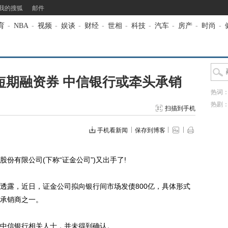
我的搜狐
邮件
育
-
NBA
-
视频
-
娱谈
-
财经
-
世相
-
科技
-
汽车
-
房产
-
时尚
-
短期融资券 中信银行或牵头承销
热词
热剧
扫描到手机
手机看新闻
保存到博客
有限公司(下称“证金公司”)又出手了!
露，近日，证金公司拟向银行间市场发债800亿，具体形式
承销商之一。
中信银行相关人士，并未得到确认。