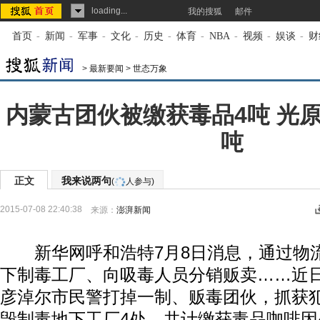
loading...
我的搜狐
邮件
首页
-
新闻
-
军事
-
文化
-
历史
-
体育
-
NBA
-
视频
-
娱谈
-
财
>
最新要闻
>
世态万象
内蒙古团伙被缴获毒品4吨 光
吨
正文
我来说两句
(
人参与)
2015-07-08 22:40:38
来源：
澎湃新闻
新华网呼和浩特7月8日消息，通过物
下制毒工厂、向吸毒人员分销贩卖……近
彦淖尔市民警打掉一制、贩毒团伙，抓获犯
毁制毒地下工厂4处，共计缴获毒品咖啡因